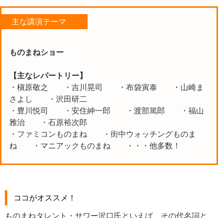
主な講演テーマ
ものまねショー
【主なレパートリー】
・槇原敬之 ・吉川晃司 ・布袋寅泰 ・山崎ま
さよし ・沢田研二
・豊川悦司 ・安住紳一郎 ・渡部篤郎 ・福山
雅治 ・石原裕次郎
・ファミコンものまね ・街中ウォッチングものま
ね ・マニアックものまね ・・・他多数！
ココがオススメ！
ものまねタレント・サワー沢口氏といえば、その代名詞と