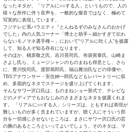
なったネタが、「リアルに○○する人」というもので、人の
様々な所作に伴う音声を、一般的な擬音ではなく、極めて
写実的に表現しています。
フジテレビ系バラエティ『とんねるずのみなさんのおかげ
でした』内の人気コーナー「博士と助手～細かすぎて伝わ
らないモノマネ選手権～」において“リアルに吐く人”を披露
して、知る人ぞ知る存在になります。
そのほか、槇原敬之氏、吉川晃司氏、布袋寅泰氏、山崎ま
さよし氏ら、ミュージシャンのものまねも得意とし、さら
に、豊川悦司氏、渡部篤郎氏、福山雅治氏などの俳優や、
TBSアナウンサー・安住紳一郎氏などもレパートリーに収
め、多面的なネタでステージを盛り上げてくれます。
そんなサワー沢口氏は、ものまねショー形式で、テレビな
どのメディアでもおなじみのさまざまなネタを披露くれま
す。 「リアルに○○する人」シリーズは、ともすれば表現が
難しいものが多く含まれていますが、聴く人にそういう部
分を一切感じさせないところは、まさにサワー沢口氏の芸
の腕のあるところといってよいでしょう。そのネタは、マ