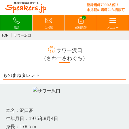
0
電話
ご相談
候補講師
メニュー
TOP
サワー沢口
サワー沢口
（さわーさわぐち）
ものまねタレント
本名：沢口豪
生年月日：1975年8月4日
身長：178ｃｍ