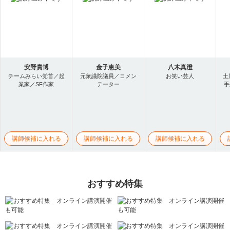
安野貴博
金子恵美
八木真澄
チームみらい党首／起
元衆議院議員／コメン
お笑い芸人
土
業家／SF作家
テーター
手
講師候補に入れる
講師候補に入れる
講師候補に入れる
おすすめ特集