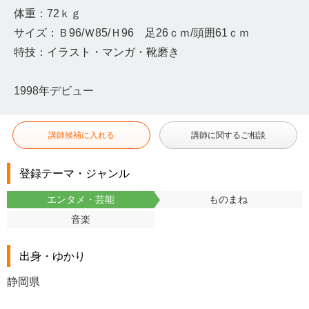
体重：72ｋｇ
サイズ：Ｂ96/Ｗ85/Ｈ96 足26ｃｍ/頭囲61ｃｍ
特技：イラスト・マンガ・靴磨き
1998年デビュー
講師候補に入れる
講師に関するご相談
登録テーマ・ジャンル
エンタメ・芸能
ものまね
音楽
出身・ゆかり
静岡県