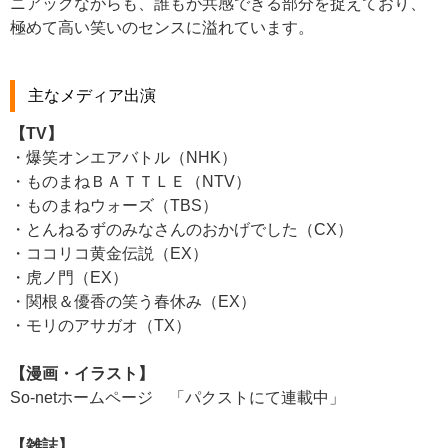
ニアックながらも、誰もが共感できる部分を捉えており、
極めて高い笑いのセンスに溢れています。
主なメディア出演
【TV】
・爆笑オンエアバトル（NHK）
・ものまねＢＡＴＴＬＥ（NTV）
・ものまねウォーズ（TBS）
・とんねるずのみなさんのおかげでした（CX）
・ココリコ黄金伝説（EX）
・虎ノ門（EX）
・関根＆優香の笑う春休み（EX）
・モリのアサガオ（TX）
【漫画・イラスト】
So-netホームページ 「パクストにて連載中」
【雑誌】