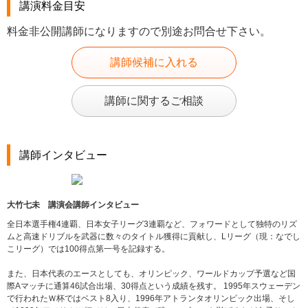
講演料金目安
料金非公開講師になりますので別途お問合せ下さい。
講師候補に入れる
講師に関するご相談
講師インタビュー
大竹七未 講演会講師インタビュー
全日本選手権4連覇、日本女子リーグ3連覇など、フォワードとして独特のリズ
ムと高速ドリブルを武器に数々のタイトル獲得に貢献し、Lリーグ（現：なでし
こリーグ）では100得点第一号を記録する。
また、日本代表のエースとしても、オリンピック、ワールドカップ予選など国
際Aマッチに通算46試合出場、30得点という成績を残す。 1995年スウェーデン
で行われたＷ杯ではベスト8入り、1996年アトランタオリンピック出場、そし