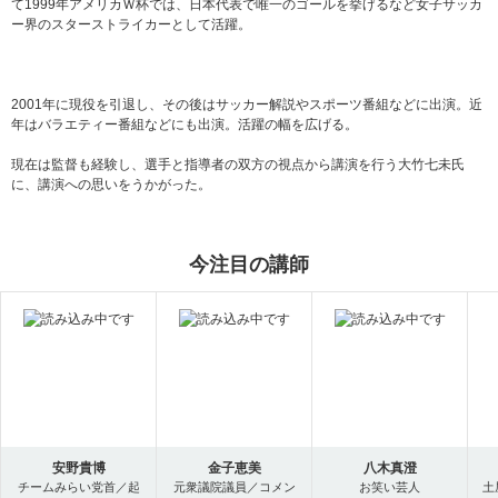
て1999年アメリカＷ杯では、日本代表で唯一のゴールを挙げるなど女子サッカ
ー界のスターストライカーとして活躍。
2001年に現役を引退し、その後はサッカー解説やスポーツ番組などに出演。近
年はバラエティー番組などにも出演。活躍の幅を広げる。
現在は監督も経験し、選手と指導者の双方の視点から講演を行う大竹七未氏
に、講演への思いをうかがった。
今注目の講師
安野貴博
金子恵美
八木真澄
チームみらい党首／起
元衆議院議員／コメン
お笑い芸人
土