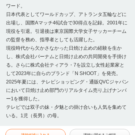
ワード。
日本代表としてワールドカップ、アトランタ五輪などに
出場し、国際Aマッチ46試合で30得点を記録。2001年に
現役を引退。引退後は東京国際大学女子サッカーチーム
の監督を務め、指導者としても活躍した。
現役時代から欠かさなかった日焼け止めの経験を生か
し、株式会社バーナムと日焼け止めの共同開発を手掛け
る。さらに株式会社ティアラ・7を設立し女性起業家と
して2023年に自らのブランド「N SHOOT」を発売。
2025年夏には、テレビショッピング・通販QVCジャパン
において日焼け止め部門のリアルタイム売り上げナンバ
ー1を獲得した。
テレビでは双子の妹・夕魅との掛け合いも人気を集めて
いる。1児（長男）の母。