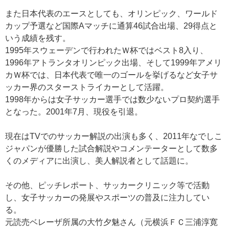
また日本代表のエースとしても、オリンピック、ワールド
カップ予選など国際Aマッチに通算46試合出場、29得点と
いう成績を残す。
1995年スウェーデンで行われたＷ杯ではベスト8入り、
1996年アトランタオリンピック出場、そして1999年アメリ
カＷ杯では、日本代表で唯一のゴールを挙げるなど女子サ
ッカー界のスターストライカーとして活躍。
1998年からは女子サッカー選手では数少ないプロ契約選手
となった。2001年7月、現役を引退。
現在はTVでのサッカー解説の出演も多く、2011年なでしこ
ジャパンが優勝した試合解説やコメンテーターとして数多
くのメディアに出演し、美人解説者として話題に。
その他、ピッチレポート、サッカークリニック等で活動
し、女子サッカーの発展やスポーツの普及に注力してい
る。
元読売ベレーザ所属の大竹夕魅さん（元横浜ＦＣ三浦淳寛