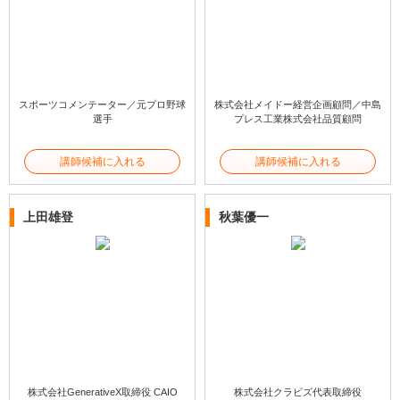
スポーツコメンテーター／元プロ野球
株式会社メイドー経営企画顧問／中島
選手
プレス工業株式会社品質顧問
講師候補に入れる
講師候補に入れる
上田雄登
秋葉優一
株式会社GenerativeX取締役 CAIO
株式会社クラビズ代表取締役