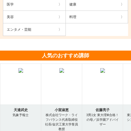
医学
健康
美容
料理
エンタメ・芸能
人気のおすすめ講師
天達武史
小室淑恵
佐藤亮子
気象予報士
株式会社ワーク・ライ
3男1女 東大理Ⅲ合格！
東
フバランス代表取締役
の母／浜学園アドバイ
シ
社長/金沢工業大学客員
ザー
教授