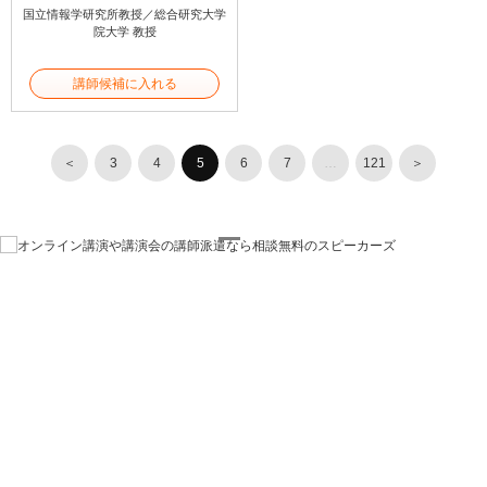
国立情報学研究所教授／総合研究大学
院大学 教授
講師候補に入れる
＜
3
4
5
6
7
…
121
＞