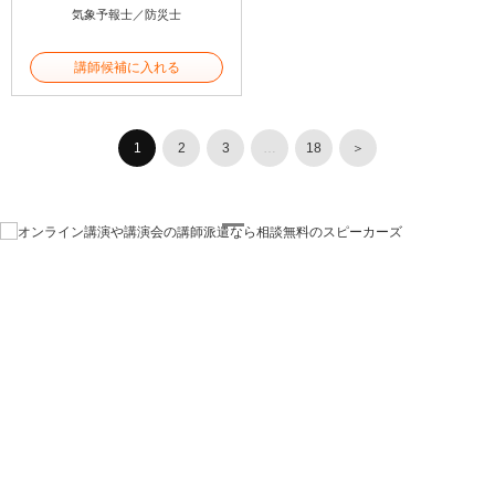
気象予報士／防災士
講師候補に入れる
1
2
3
…
18
＞