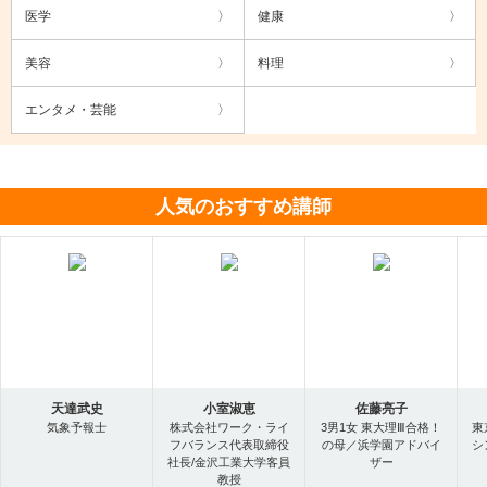
医学
健康
美容
料理
エンタメ・芸能
人気のおすすめ講師
天達武史
小室淑恵
佐藤亮子
気象予報士
株式会社ワーク・ライ
3男1女 東大理Ⅲ合格！
東
フバランス代表取締役
の母／浜学園アドバイ
シ
社長/金沢工業大学客員
ザー
教授