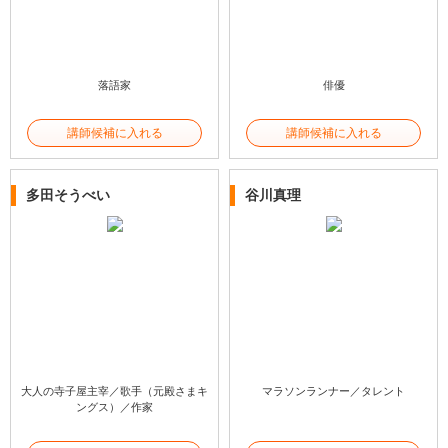
落語家
俳優
講師候補に入れる
講師候補に入れる
多田そうべい
谷川真理
大人の寺子屋主宰／歌手（元殿さまキ
マラソンランナー／タレント
ングス）／作家