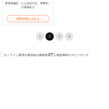
障害者施設「たんぽぽの丘」理事長／
介護福祉士
講師候補に入れる
1
2
3
4