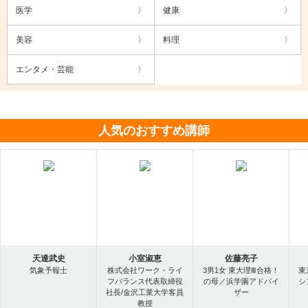
医学
健康
美容
料理
エンタメ・芸能
人気のおすすめ講師
天達武史
小室淑恵
佐藤亮子
気象予報士
株式会社ワーク・ライ
3男1女 東大理Ⅲ合格！
東
フバランス代表取締役
の母／浜学園アドバイ
シ
社長/金沢工業大学客員
ザー
教授