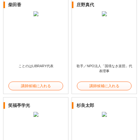
柴田香
庄野真代
ことのはLIBRARY代表
歌手／NPO法人「国境なき楽団」代
表理事
講師候補に入れる
講師候補に入れる
笑福亭学光
杉良太郎