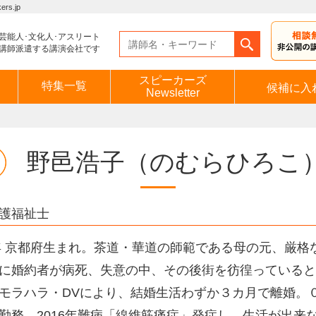
s.jp
芸能人･文化人･アスリート
講師派遣する講演会社です
スピーカーズ
特集一覧
候補に入
Newsletter
野邑浩子
（のむらひろこ
護福祉士
3年 京都府生まれ。茶道・華道の師範である母の元、厳格
に婚約者が病死、失意の中、その後街を彷徨っているとこ
モラハラ・DVにより、結婚生活わずか３カ月で離婚。
勤務。2016年難病「線維筋痛症」発症し、生活が出来