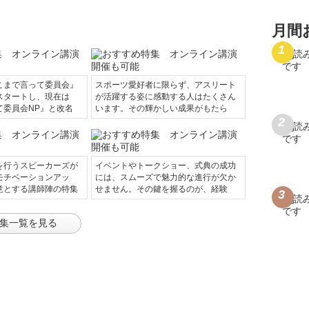
月間
こまで言って委員会』
スポーツ愛好者に限らず、アスリート
スタートし、現在は
が活躍する姿に感動する人はたくさん
て委員会NP』と改名
います。その輝かしい成果がもたら
を行うスピーカーズが
イベントやトークショー、式典の成功
モチベーションアッ
には、スムーズで魅力的な進行が欠か
意とする講師陣の特集
せません。その鍵を握るのが、経験
集一覧を見る