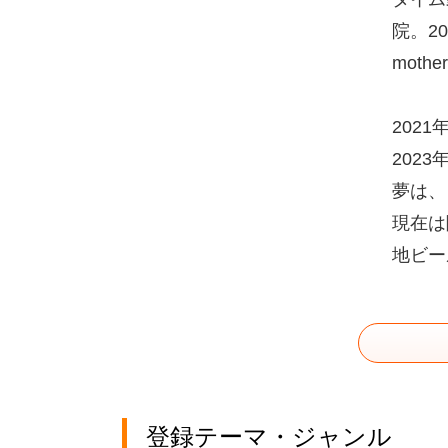
院。2
mothe
202
202
夢は、
現在は
地ビー
登録テーマ・ジャンル