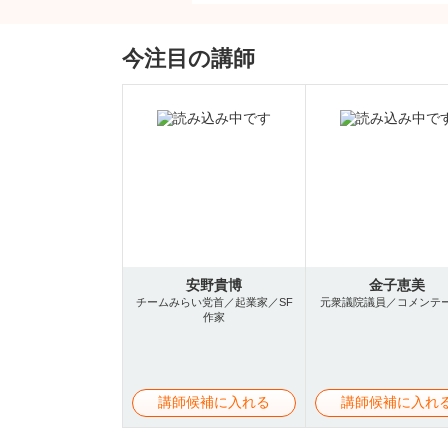
今注目の講師
安野貴博
金子恵美
チームみらい党首／起業家／SF
元衆議院議員／コメンテ
作家
講師候補に入れる
講師候補に入れ