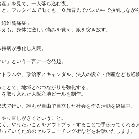
出産」を見て、一人落ち込む夜。
！と、フルタイムで働くも、０歳育児でバスの中で授乳しなが
「線維筋痛症」
さえも、身体に激しい痛みを覚え、娘を突き放す。
も持病が悪化し入院。
いい」という一言に一念発起。
クトラムや、政治家スキャンダル、法人の設立・倒産なども経
ることで、地域とのつながりを強化する。
トを取り入れた大阪産地ビールを制作。
形式で行い、誰もが自由で自立した社会を作る活動を継続中。
、やり直しがきくということ。
なく、やりたいことをアウトプットすることで手伝ってくれる
絞っていくためのセルフコーチング術などをお話いたします。