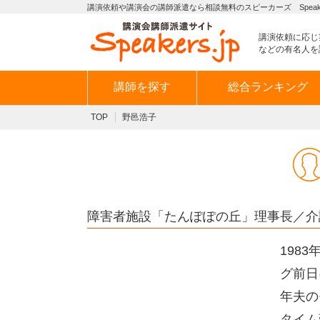
講演依頼や講演会の講師派遣なら相談無料のスピーカーズ Speaker
講演依頼に応じ
などの有名人を
講師を探す
総合ランキング
TOP
野邑浩子
障害者施設「たんぽぽの丘」理事長／介
198
グ前日
年夫の
タイム