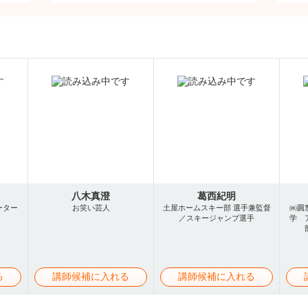
八木真澄
葛西紀明
ーター
お笑い芸人
土屋ホームスキー部 選手兼監督
㈱圓
／スキージャンプ選手
学 
る
講師候補に入れる
講師候補に入れる