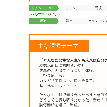
モチベーション
チャレンジ
逆境
セルフマネジメント
福祉
障がい
ボランティ
主な講演テーマ
「どんなに悲惨な人生でも未来は自分
結婚式前日に婚約者が病死。
失意のどん底で「うつ病」発症。
「拒食症」も。
ガリガリで骨ばった自分を見て。
私、死ぬかも・・・と。
そんな中、町で知り合った男性と意気
どうしても勝ち取りたかった「普通の
調停離婚を経て、出産。