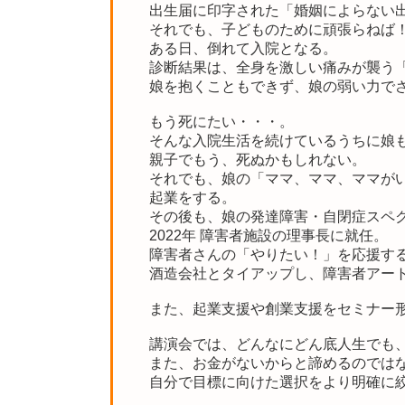
出生届に印字された「婚姻によらない
それでも、子どものために頑張らねば
ある日、倒れて入院となる。
診断結果は、全身を激しい痛みが襲う
娘を抱くこともできず、娘の弱い力で
もう死にたい・・・。
そんな入院生活を続けているうちに娘
親子でもう、死ぬかもしれない。
それでも、娘の「ママ、ママ、ママが
起業をする。
その後も、娘の発達障害・自閉症スペ
2022年 障害者施設の理事長に就任。
障害者さんの「やりたい！」を応援す
酒造会社とタイアップし、障害者アー
また、起業支援や創業支援をセミナー
講演会では、どんなにどん底人生でも
また、お金がないからと諦めるのでは
自分で目標に向けた選択をより明確に