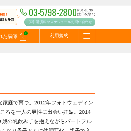
03-5798-2800
9:30~18:30
(土日祝除く)
講演料やスケジュールお問い合わせ
0
利用規約
れた講師
はじめての方へ
お問合わせ
テーマ一覧
よくある質問
お客様の声
お知らせ
講師登録のお申込みついて
メールマガジン
メルマガバックナンバー
スピーカーズブログ
）
な家庭で育つ。2012年フォトウェディン
ろを一人の男性に出会い妊娠。2014
０歳の乳飲み子を抱えながらパートフル
なくなり母子ともに体調悪化。親子で入