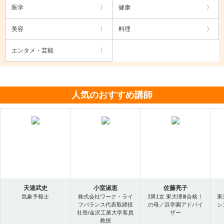
医学
健康
美容
料理
エンタメ・芸能
人気のおすすめ講師
天達武史
小室淑恵
佐藤亮子
気象予報士
株式会社ワーク・ライ
3男1女 東大理Ⅲ合格！
東
フバランス代表取締役
の母／浜学園アドバイ
シ
社長/金沢工業大学客員
ザー
教授