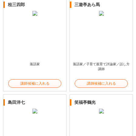
桂三四郎
三遊亭あら馬
落語家
落語家／子育て親育て評論家／話し方
講師
講師候補に入れる
講師候補に入れる
島田洋七
笑福亭鶴光