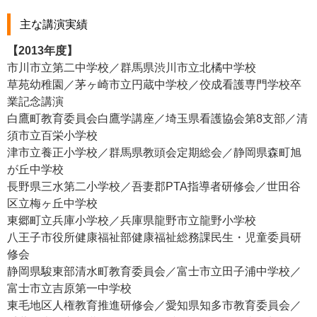
主な講演実績
【2013年度】
市川市立第二中学校／群馬県渋川市立北橘中学校
草苑幼稚園／茅ヶ崎市立円蔵中学校／佼成看護専門学校卒
業記念講演
白鷹町教育委員会白鷹学講座／埼玉県看護協会第8支部／清
須市立百栄小学校
津市立養正小学校／群馬県教頭会定期総会／静岡県森町旭
が丘中学校
長野県三水第二小学校／吾妻郡PTA指導者研修会／世田谷
区立梅ヶ丘中学校
東郷町立兵庫小学校／兵庫県龍野市立龍野小学校
八王子市役所健康福祉部健康福祉総務課民生・児童委員研
修会
静岡県駿東部清水町教育委員会／富士市立田子浦中学校／
富士市立吉原第一中学校
東毛地区人権教育推進研修会／愛知県知多市教育委員会／