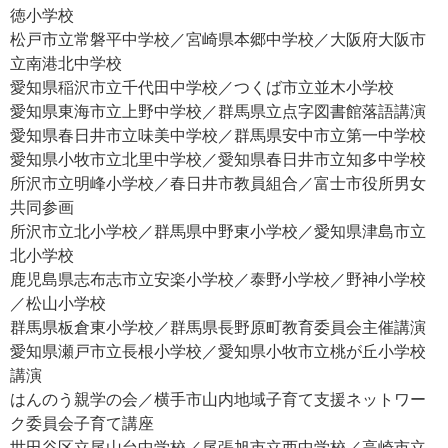
徳小学校
松戸市立常磐平中学校／宮崎県本郷中学校／大阪府大阪市
立南港北中学校
愛知県稲沢市立千代田中学校／つくば市立並木小学校
愛知県東海市立上野中学校／群馬県立点字図書館落語講演
愛知県春日井市立味美中学校／群馬県安中市立第一中学校
愛知県小牧市立北里中学校／愛知県春日井市立知多中学校
所沢市立明峰小学校／春日井市教員組合／富士市役所男女
共同参画
所沢市立北小学校／群馬県中野東小学校／愛知県津島市立
北小学校
鹿児島県志布志市立安楽小学校／泰野小学校／野神小学校
／松山小学校
群馬県板倉東小学校／群馬県長野原町教育委員会主催講演
愛知県瀬戸市立長根小学校／愛知県小牧市立桃が丘小学校
講演
はんのう親学の会／横手市山内地域子育て支援ネットワー
ク委員会子育て講座
世田谷区立尾山台中学校／尾張旭市立西中学校／高崎市立