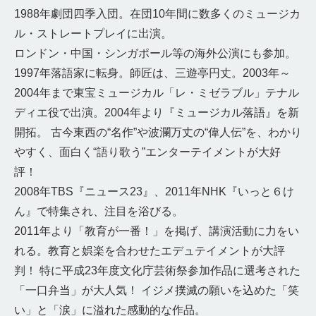
1988年劇団四季入団。在団10年間に数多くのミュージカ
ル・ストレートプレイに出演。
ロンドン・中国・シンガポール等の海外公演にも参加。
1997年落語家に転身。師匠は、三遊亭円丈。2003年～
2004年まで東宝ミュージカル「レ・ミゼラブル」テナル
ディエ役で出演。2004年より『ミュージカル落語』を新
開拓。 古今東西の“名作”や波瀾万丈の“偉人伝”を、わかり
やすく、面白く“語り歌う”エンターテイメントが大好
評！
2008年TBS『ニュース23』、2011年NHK『いっと６け
ん』で特集され、注目を浴びる。
2011年より「教育が一番！」を掲げ、講演活動に力をい
れる。教育と娯楽を合わせたエデュテイメントが大評
判！ 特に平成23年度文化庁芸術祭参加作品に選考された
「一口弁当」が大人気！ イジメ撲滅の願いを込めた「笑
い」と「涙」に溢れた感動的な作品。