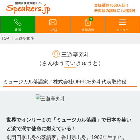
0
電話
ご相談
候補講師
メニュー
TOP
三遊亭究斗
三遊亭究斗
（さんゆうていきゅうと）
ミュージカル落語家／株式会社OFFICE究斗代表取締役
世界でオンリー１の「ミュージカル落語」で日本を笑い
と涙で潤す使命に燃えている！
劇団四季出身の落語家。香川県出身。1963年生まれ。