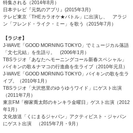
特集される（
2014
年
8
月）
日本テレビ『元気のアプリ』(2015年3月)
テレビ東京「THEカラオケ★バトル」に出演し、 アラジ
ン「フレンド・ライク・ミー」を歌う（2015年7月）
【ラジオ】
J-WAVE「GOOD MORNING TOKYO」でミュージカル落語
「文七元結」を生語り。 (2006年1月）
TBSラジオ「あなたへモーニングコール新春スペシャル」
バイキンの歌＆ナマコの行進曲を生ライブ（2010年元旦）
J-WAVE「GOOD MORNING TOKYO」バイキンの歌を生ラ
イブ。（2010年1月）
TBSラジオ「大沢悠里のゆうゆうワイド」にゲスト出演
（2011年7月）
東京FM「柳家喬太郎のキンキラ金曜日」ゲスト出演（2012
年1月）
文化放送「くにまるジャパン」アクティビスト・ジャパン
にゲスト出演 （2015年7月・9月）