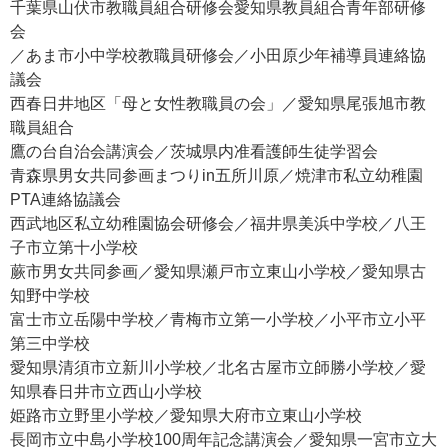
千葉県山伏市教職員組合研修会愛知県教員組合青年部研修
会
／あま市小中学校教職員研修会／小田原少年補導員連絡協
議会
西春日井地区「母と女性教職員の会」／愛知県尾張旭市教
職員組合
鷹の台自治会講演会／茨城県内准看護師生徒学習会
青森県男女共同参画まつりin五所川原／焼津市私立幼稚園
PTA連絡協議会
西武地区私立幼稚園協会研修会／福井県美浜中学校／八王
子市立第十小学校
蕨市男女共同参画／愛知県瀬戸市立東山小学校／愛知県古
知野中学校
富士市立岳陽中学校／青梅市立第一小学校／小平市立小平
第三中学校
愛知県清須市立新川小学校／北名古屋市立師勝小学校／愛
知県春日井市立西山小学校
姫路市立野里小学校／愛知県大府市立東山小学校
長岡市立中島小学校100周年記念講演会／愛知県一宮市立大