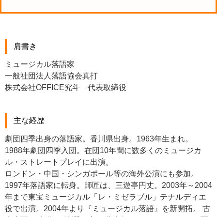
肩書き
ミュージカル落語家
一般社団法人落語協会真打
株式会社OFFICE究斗 代表取締役
主な経歴
劇団四季出身の落語家。香川県出身。1963年生まれ。
1988年劇団四季入団。在団10年間に数多くのミュージカ
ル・ストレートプレイに出演。
ロンドン・中国・シンガポール等の海外公演にも参加。
1997年落語家に転身。師匠は、三遊亭円丈。2003年～2004
年まで東宝ミュージカル「レ・ミゼラブル」テナルディエ
役で出演。2004年より『ミュージカル落語』を新開拓。 古