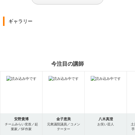
ギャラリー
今注目の講師
安野貴博
金子恵美
八木真澄
チームみらい党首／起
元衆議院議員／コメン
お笑い芸人
土
業家／SF作家
テーター
手