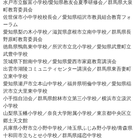
水戸市立飯富小学校/愛知県教友会夏季研修会／群馬県大泉
町教育委員会
佐世保市小中学校校長会／愛知県稲沢市教員組合教育フォ
ーラム
愛知県梨の木小学校／滋賀県彦根市立南中学校／群馬県長
野原町教育委員会
徳島県鴨島東中学校／所沢市立北小学校／愛知県武豊町立
武豊中学校
茨城県下館南中学校／愛知県愛西市家庭教育講演会
出雲市湖陵コミュニティセンター講演会／群馬県東吾妻町
立東中学校
愛知県瀬戸市立本山中学校／福井県明倫中学校／愛知県稲
沢市立大里東中学校
小手指自治会／群馬県館林市立第三小学校／横浜市立汲沢
小学校
山梨県玉幡小学校／奈良大学附属小学校／東京都中央区立
郷土天文館
兵庫県小野市立小野中学校／埼玉県ふじみ野小学校/青森県
十和田市立ちとせ小学校／群馬県嬬恋中学校