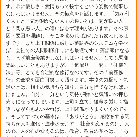
す。常に優しさ・愛情もって接するという姿勢で従事し
なければいけません。その極意をお話します。 「気が利
く人」と「気が利かない人」の違いとは「間が良い人」
と「間が悪い人」の違いは必ず理由があります。その原
因・要因を理解し、そこを改めればあなたも変われるは
ずです。また上下関係に厳しい落語界のシステムを学べ
ば、会社での人間関係作りにも最適です！ 落語家になる
と、まず前座修業をしなければいけません。とても馬鹿
馬鹿しいこともありますが、「気配り」「間」「礼儀作
法」等、とても合理的な修行なのです。その「前座修
行」の全貌を面白可笑しく語ります。本物の気配り・気
遣いとは、相手の気持ちを知り、自分を捨てなければい
けません。自分・自分という気持が強いと気遣いの押し
売りになってしまいます。上司を立て、後輩を厳しく指
導しながらも思いやれば、上下関係がうまくいくのです
。そしてすべての基本は、「ありがとう」 感謝をする気
持ちが人を進化・進歩させます。 社会を変えるのは、人
の心。人の心の変えるのは、教育。教育の基本は、「あ