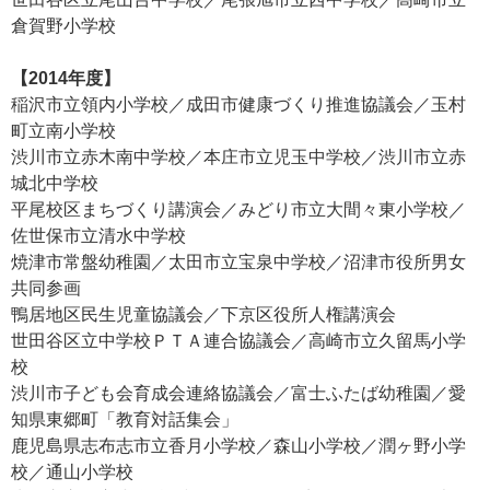
倉賀野小学校
【2014年度】
稲沢市立領内小学校／成田市健康づくり推進協議会／玉村
町立南小学校
渋川市立赤木南中学校／本庄市立児玉中学校／渋川市立赤
城北中学校
平尾校区まちづくり講演会／みどり市立大間々東小学校／
佐世保市立清水中学校
焼津市常盤幼稚園／太田市立宝泉中学校／沼津市役所男女
共同参画
鴨居地区民生児童協議会／下京区役所人権講演会
世田谷区立中学校ＰＴＡ連合協議会／高崎市立久留馬小学
校
渋川市子ども会育成会連絡協議会／富士ふたば幼稚園／愛
知県東郷町「教育対話集会」
鹿児島県志布志市立香月小学校／森山小学校／潤ヶ野小学
校／通山小学校