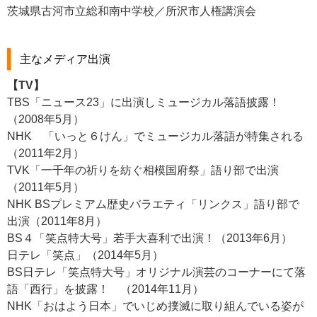
茨城県古河市立総和南中学校／所沢市人権講演会
主なメディア出演
【TV】
TBS「ニュース23」に出演しミュージカル落語披露！
（2008年5月）
NHK 「いっと６けん」でミュージカル落語が特集される
（2011年2月）
TVK「一千年の祈りを紡ぐ相模国府祭」語り部で出演
（2011年5月）
NHK BSプレミアム歴史バラエティ「リンクス」語り部で
出演（2011年8月）
BS４「笑点特大号」若手大喜利で出演！（2013年6月）
日テレ「笑点」（2014年5月）
BS日テレ「笑点特大号」オリジナル演芸のコーナーにて落
語「西行」を披露！ （2014年11月）
NHK
「おはよう日本」でいじめ撲滅に取り組んでいる姿が