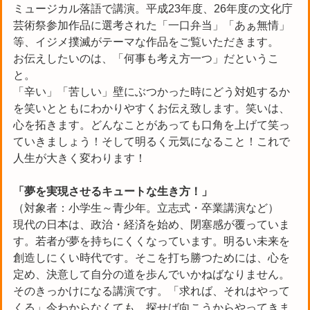
ミュージカル落語で講演。平成23年度、26年度の文化庁
芸術祭参加作品に選考された「一口弁当」「あぁ無情」
等、イジメ撲滅がテーマな作品をご覧いただきます。
お伝えしたいのは、「何事も考え方一つ」だというこ
と。
「辛い」「苦しい」壁にぶつかった時にどう対処するか
を笑いとともにわかりやすくお伝え致します。笑いは、
心を拓きます。どんなことがあっても口角を上げて笑っ
ていきましょう！そして明るく元気になること！これで
人生が大きく変わります！
「夢を実現させるキュートな生き
方！」
（対象者：小学生～青少年。立志式・卒業講演など）
現代の日本は、政治・経済を始め、閉塞感が覆っていま
す。若者が夢を持ちにくくなっています。明るい未来を
創造しにくい時代です。そこを打ち勝つためには、心を
定め、決意して自分の道を歩んでいかねばなりません。
そのきっかけになる講演です。「求れば、それはやって
くる」今わからなくても、探せば向こうからやってきま