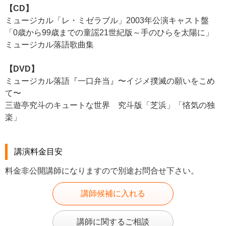
【CD】
ミュージカル「レ・ミゼラブル」2003年公演キャスト盤
「0歳から99歳までの童謡21世紀版～手のひらを太陽に」
ミュージカル落語歌曲集
【DVD】
ミュージカル落語『一口弁当』〜イジメ撲滅の願いをこめ
て〜
三遊亭究斗のキュートな世界 究斗版「芝浜」「悋気の独
楽」
講演料金目安
料金非公開講師になりますので別途お問合せ下さい。
講師候補に入れる
講師に関するご相談