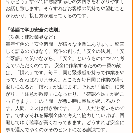
りがとう」すべてに感謝する心の大切さをわかりやすく
お話し致します。そうすればお客様の気持ちや望むこと
がわかり、接し方が違ってくるのです。
「落語で学ぶ安全の
法則」
（対象：建設業界など）
毎年恒例の「安全週間」が様々な企業にあります。堅苦
しく語るのではなく、究斗の創った「安全の法則」「安
全落語」で笑いながら、「安全」というものについて考
えていただくのです。 安全に作業するための一番の敵
は、「慣れ」です。毎日、同じ緊張感を持って作業をや
っていかねばなりません。ところが毎日同じ作業の繰り
返しになると「慣れ」が生じます。それが「油断」に繋
がり、「注意が散漫」になったり、「確認不足」が起こ
ってきます。この「間」が悪い時に事故が起こるので
す。人間、ミスは付き物です。一人一人だと弱いもので
す。ですがそれを職場全体で考えて協力していけば、回
避してゆく確率が高くなってきます。どうすれば安全に
事を運んでゆくのかそのヒントになる講演です。