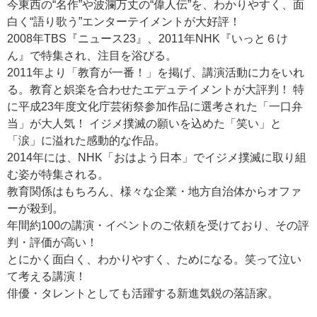
今東西の“名作”や波瀾万丈の“偉人伝”を、わかりやすく、面
白く“語り歌う”エンターテイメントが大好評！
2008年TBS『ニュース23』、2011年NHK『いっと６け
ん』で特集され、注目を浴びる。
2011年より「教育が一番！」を掲げ、講演活動に力をいれ
る。教育と娯楽を合わせたエデュテイメントが大評判！ 特
に平成23年度文化庁芸術祭参加作品に選考された「一口弁
当」が大人気！ イジメ撲滅の願いを込めた「笑い」と
「涙」に溢れた感動的な作品。
2014年には、NHK「おはよう日本」でイジメ撲滅に取り組
む姿が特集される。
教育関係はもちろん、様々な企業・地方自治体からオファ
ーが殺到。
年間約100の講演・イベントのご依頼を受けており、その評
判・評価が高い！
とにかく面白く、わかりやすく、ためになる。笑って泣い
て考える講演！
俳優・タレントとしても活躍する新進気鋭の落語家。