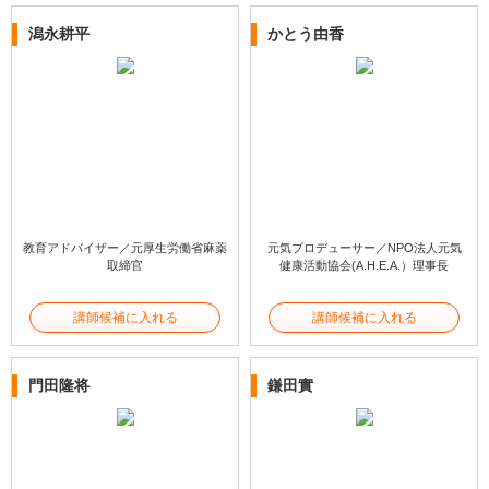
潟永耕平
かとう由香
教育アドバイザー／元厚生労働省麻薬
元気プロデューサー／NPO法人元気
取締官
健康活動協会(A.H.E.A.）理事長
講師候補に入れる
講師候補に入れる
門田隆将
鎌田實