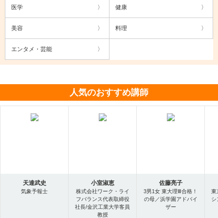
医学
健康
美容
料理
エンタメ・芸能
人気のおすすめ講師
天達武史
小室淑恵
佐藤亮子
気象予報士
株式会社ワーク・ライ
3男1女 東大理Ⅲ合格！
東
フバランス代表取締役
の母／浜学園アドバイ
シ
社長/金沢工業大学客員
ザー
教授