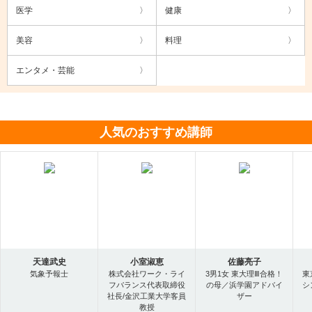
医学
健康
美容
料理
エンタメ・芸能
人気のおすすめ講師
天達武史
小室淑恵
佐藤亮子
気象予報士
株式会社ワーク・ライ
3男1女 東大理Ⅲ合格！
東
フバランス代表取締役
の母／浜学園アドバイ
シ
社長/金沢工業大学客員
ザー
教授