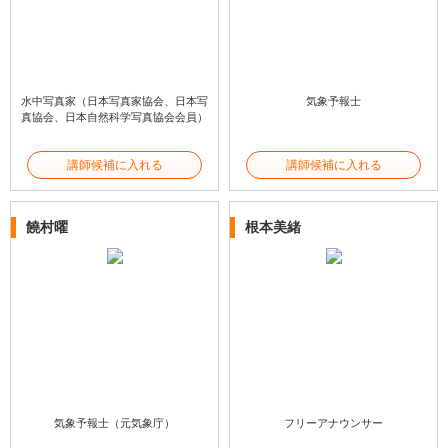
水中写真家（日本写真家協会、日本写
気象予報士
真協会、日本自然科学写真協会会員）
講師候補に入れる
講師候補に入れる
饒村曜
根本美緒
気象予報士（元気象庁）
フリーアナウンサー