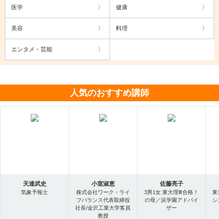
医学
健康
美容
料理
エンタメ・芸能
人気のおすすめ講師
天達武史
小室淑恵
佐藤亮子
気象予報士
株式会社ワーク・ライ
3男1女 東大理Ⅲ合格！
東
フバランス代表取締役
の母／浜学園アドバイ
シ
社長/金沢工業大学客員
ザー
教授