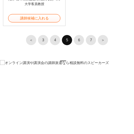
大学客員教授
講師候補に入れる
＜
3
4
5
6
7
＞