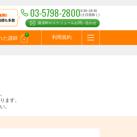
03-5798-2800
9:30~18:30
(土日祝除く)
講演料やスケジュールお問い合わせ
0
利用規約
れた講師
はじめての方へ
お問合わせ
テーマ一覧
よくある質問
お客様の声
お知らせ
講師登録のお申込みついて
メールマガジン
メルマガバックナンバー
スピーカーズブログ
。
ります。
い。