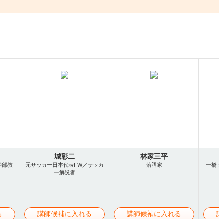
城彰二
林家三平
学部教
元サッカー日本代表FW／サッカ
落語家
一橋
ー解説者
る
講師候補に入れる
講師候補に入れる