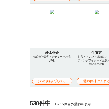
鈴木伸介
牛窪恵
株式会社数学アカデミー 代表取
世代・トレンド評論家／
締役
ティングライター／立教
学院客員教授
講師候補に入れる
講師候補に入れ
530件中
1～15件目の講師を表示