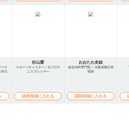
杉山愛
おおたわ史絵
マーケ
スポーツキャスター／元プロテ
総合内科専門医／ 法務省矯正局
大学大
ニスプレイヤー
医師
る
講師候補に入れる
講師候補に入れる