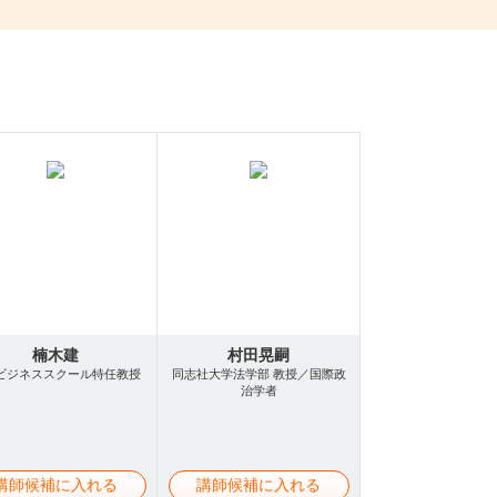
楠木建
村田晃嗣
ビジネススクール特任教授
同志社大学法学部 教授／国際政
治学者
講師候補に入れる
講師候補に入れる