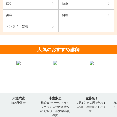
医学
健康
美容
料理
エンタメ・芸能
人気のおすすめ講師
天達武史
小室淑恵
佐藤亮子
気象予報士
株式会社ワーク・ライ
3男1女 東大理Ⅲ合格！
東
フバランス代表取締役
の母／浜学園アドバイ
シ
社長/金沢工業大学客員
ザー
教授