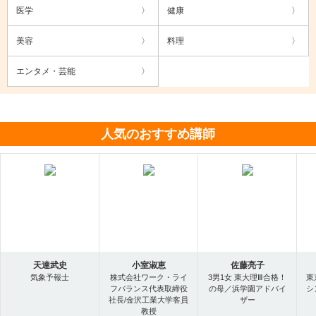
医学
健康
美容
料理
エンタメ・芸能
人気のおすすめ講師
天達武史
小室淑恵
佐藤亮子
気象予報士
株式会社ワーク・ライ
3男1女 東大理Ⅲ合格！
東
フバランス代表取締役
の母／浜学園アドバイ
シ
社長/金沢工業大学客員
ザー
教授