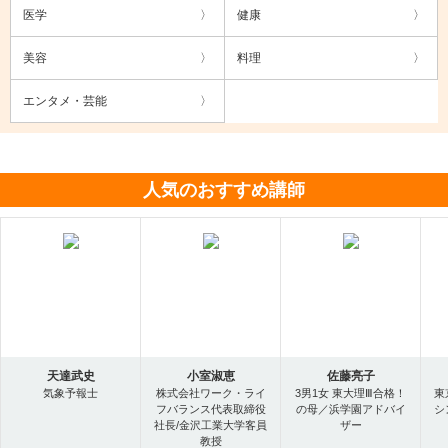
医学
健康
美容
料理
エンタメ・芸能
人気のおすすめ講師
天達武史
小室淑恵
佐藤亮子
気象予報士
株式会社ワーク・ライ
3男1女 東大理Ⅲ合格！
東
フバランス代表取締役
の母／浜学園アドバイ
シ
社長/金沢工業大学客員
ザー
教授