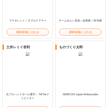
ママタレント／ダブルケアラー
チームみらい党首／起業家／SF作家
講師候補に入れる
講師候補に入れる
土井レミイ杏利
ものづくり太郎
元プロハンドボール選手／ TikTokク
SEMICON Japan Ambassador
リエイター