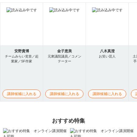
安野貴博
金子恵美
八木真澄
チームみらい党首／起
元衆議院議員／コメン
お笑い芸人
土
業家／SF作家
テーター
手
講師候補に入れる
講師候補に入れる
講師候補に入れる
おすすめ特集