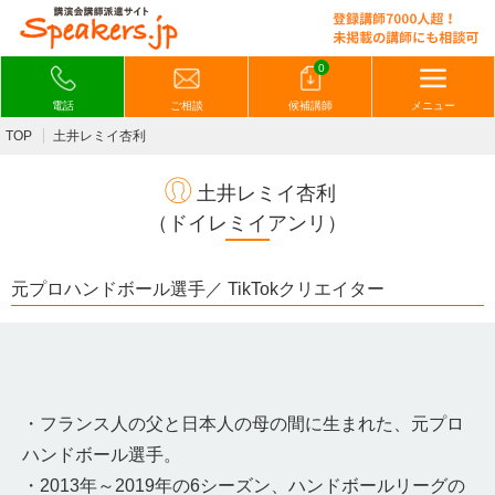
0
電話
ご相談
候補講師
メニュー
TOP
土井レミイ杏利
土井レミイ杏利
（ドイレミイアンリ）
元プロハンドボール選手／ TikTokクリエイター
・フランス人の父と日本人の母の間に生まれた、元プロ
ハンドボール選手。
・2013年～2019年の6シーズン、ハンドボールリーグの