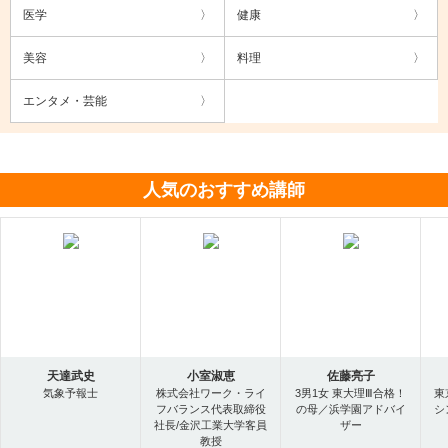
医学
健康
美容
料理
エンタメ・芸能
人気のおすすめ講師
天達武史
小室淑恵
佐藤亮子
気象予報士
株式会社ワーク・ライ
3男1女 東大理Ⅲ合格！
東
フバランス代表取締役
の母／浜学園アドバイ
シ
社長/金沢工業大学客員
ザー
教授