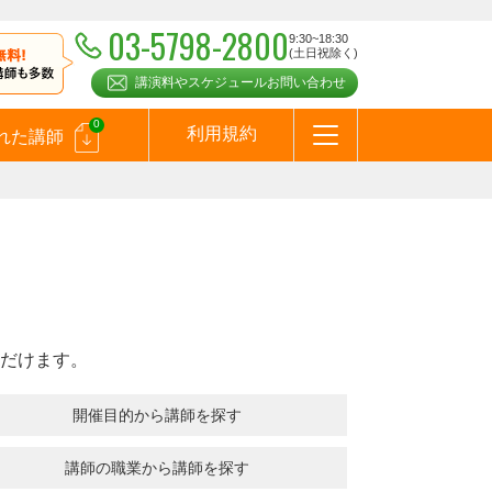
03-5798-2800
9:30~18:30
(土日祝除く)
講演料やスケジュールお問い合わせ
0
利用規約
れた講師
はじめての方へ
お問合わせ
テーマ一覧
よくある質問
お客様の声
お知らせ
講師登録のお申込みついて
メールマガジン
メルマガバックナンバー
スピーカーズブログ
だけます。
開催目的から講師を探す
講師の職業から講師を探す