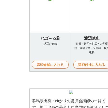
ねば～る君
渡辺篤史
納豆の妖精
俳優／神戸芸術工科大学環
境・建築デザイン学科 客
教授
講師候補に入れる
講師候補に入れる
群馬県出身・ゆかりの講演会講師の一覧で
す。地元出身の著名人や専門家を講師とし