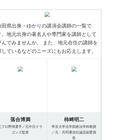
秋田県出身・ゆかりの講演会講師の一覧で
す。地元出身の著名人や専門家を講師として
呼んでみませんか。 また、地元在住の講師を
探しているなどのニーズにもお応えします。
落合博満
柿﨑明二
元プロ野球選手／元中日ドラ
帝京大学法学部政治学科教授
ゴンズ監督
／元・共同通信社論説副委員
長