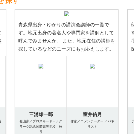
を探す
青森県出身・ゆかりの講演会講師の一覧で
て
す。地元出身の著名人や専門家を講師として
を
呼んでみませんか。 また、地元在住の講師を
。
探しているなどのニーズにもお応えします。
三浦雄一郎
室井佑月
長
登山家／プロスキーヤー／ク
作家／コメンテーター ／パネ
ラーク記念国際高等学校 校
リスト
長