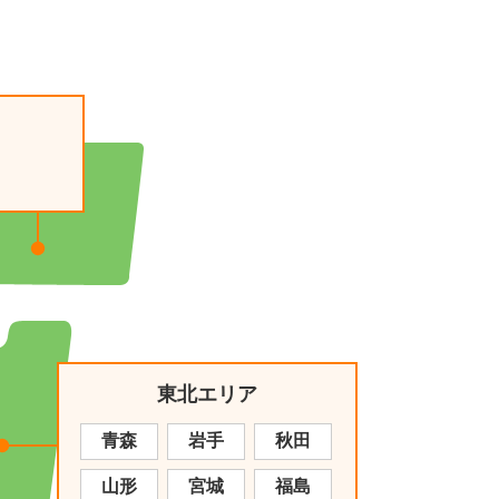
東北エリア
青森
岩手
秋田
山形
宮城
福島