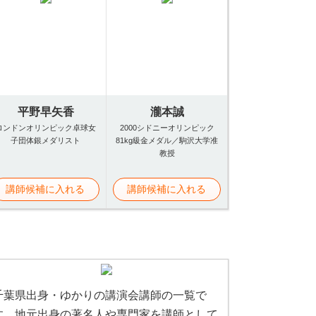
平野早矢香
瀧本誠
ロンドンオリンピック卓球女
2000シドニーオリンピック
子団体銀メダリスト
81kg級金メダル／駒沢大学准
教授
講師候補に入れる
講師候補に入れる
千葉県出身・ゆかりの講演会講師の一覧で
す。地元出身の著名人や専門家を講師として