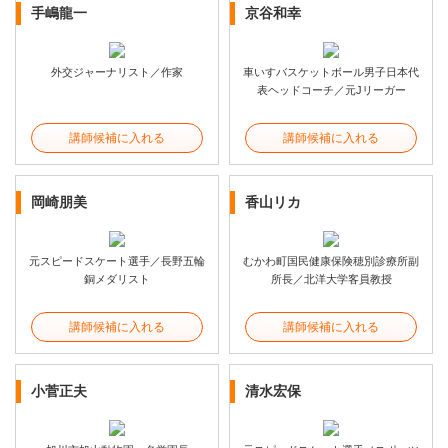
手嶋龍一
京谷和幸
外交ジャーナリスト／作家
車いすバスケットボール男子日本代
表ヘッドコーチ／元Jリーガー
講師候補に入れる
講師候補に入れる
岡崎朋美
香山リカ
元スピードスケート選手／長野五輪
むかわ町国民健康保険穂別診療所副
銅メダリスト
所長／北洋大学客員教授
講師候補に入れる
講師候補に入れる
小菅正夫
清水宏保