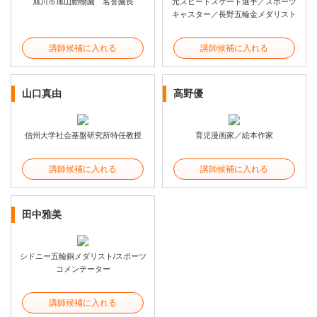
旭川市旭山動物園 名誉園長
元スピードスケート選手／スポーツ
キャスター／長野五輪金メダリスト
講師候補に入れる
講師候補に入れる
山口真由
高野優
信州大学社会基盤研究所特任教授
育児漫画家／絵本作家
講師候補に入れる
講師候補に入れる
田中雅美
シドニー五輪銅メダリスト/スポーツ
コメンテーター
講師候補に入れる