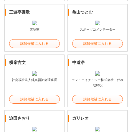
三遊亭圓歌
亀山つとむ
落語家
スポーツコメンテーター
講師候補に入れる
講師候補に入れる
横峯吉文
中道浩
社会福祉法人純真福祉会理事長
エヌ・エイチ・シー株式会社 代表
取締役
講師候補に入れる
講師候補に入れる
迫田さおり
ガリレオ