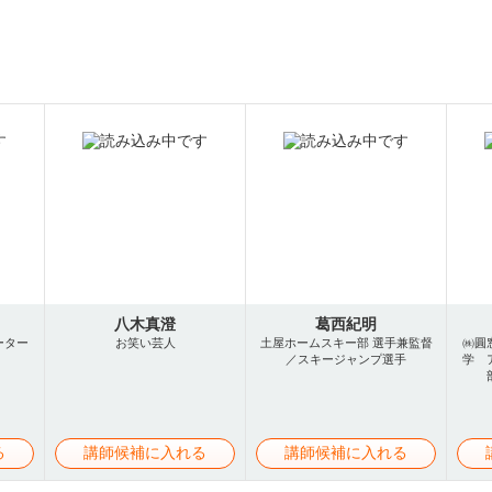
八木真澄
葛西紀明
ーター
お笑い芸人
土屋ホームスキー部 選手兼監督
㈱圓
／スキージャンプ選手
学 
る
講師候補に入れる
講師候補に入れる