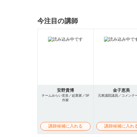
今注目の講師
安野貴博
金子恵美
チームみらい党首／起業家／SF
元衆議院議員／コメンテ
作家
講師候補に入れる
講師候補に入れ