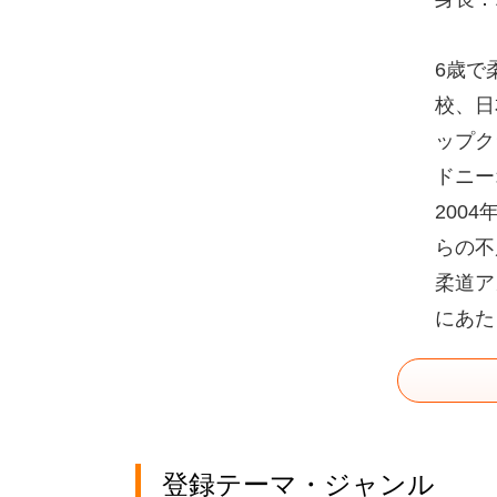
6歳で
校、日
ップク
ドニー
200
らの不
柔道ア
にあた
登録テーマ・ジャンル