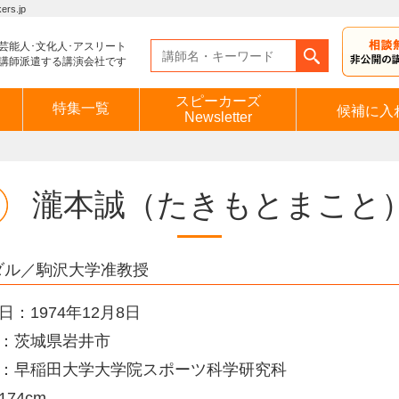
s.jp
芸能人･文化人･アスリート
講師派遣する講演会社です
スピーカーズ
特集一覧
候補に入
Newsletter
瀧本誠
（たきもとまこと
メダル／駒沢大学准教授
日：1974年12月8日
：茨城県岩井市
：早稲田大学大学院スポーツ科学研究科
74cm