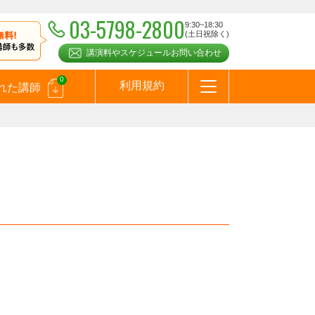
03-5798-2800
9:30~18:30
(土日祝除く)
講演料やスケジュールお問い合わせ
0
利用規約
れた講師
はじめての方へ
お問合わせ
テーマ一覧
よくある質問
お客様の声
お知らせ
講師登録のお申込みついて
メールマガジン
メルマガバックナンバー
スピーカーズブログ
）