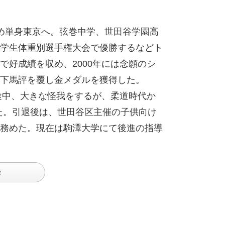
め単身東京へ。弦巻中学、世田谷学園高
学生体重別選手権大会で優勝するなどト
好成績を収め、2000年には念願のシ
下馬評を覆し金メダルを獲得した。
途中、大きな怪我をするが、柔道時代か
いた。引退後は、世田谷区主催の子供向け
務めた。現在は駒澤大学にて後進の指導
談