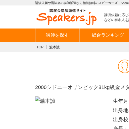
講演依頼や講演会の講師派遣なら相談無料のスピーカーズ Speaker
講演依頼に応じ
などの有名人を
講師を探す
総合ランキング
TOP
瀧本誠
2000シドニーオリンピック81kg級金
生年月
出身地
出身校
身長：1