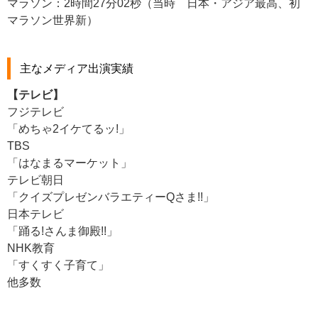
マラソン：2時間27分02秒（当時 日本・アジア最高、初
マラソン世界新）
主なメディア出演実績
【テレビ】
フジテレビ
「めちゃ2イケてるッ!」
TBS
「はなまるマーケット」
テレビ朝日
「クイズプレゼンバラエティーQさま!!」
日本テレビ
「踊る!さんま御殿!!」
NHK教育
「すくすく子育て」
他多数