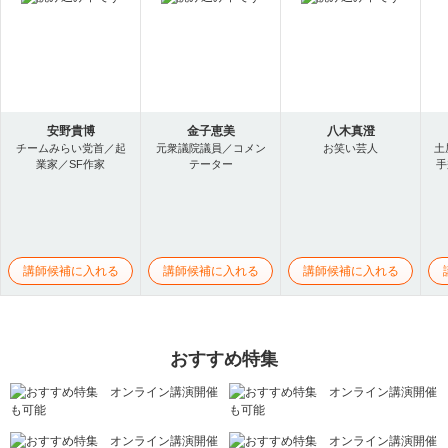
安野貴博
金子恵美
八木真澄
チームみらい党首／起
元衆議院議員／コメン
お笑い芸人
土
業家／SF作家
テーター
手
講師候補に入れる
講師候補に入れる
講師候補に入れる
おすすめ特集