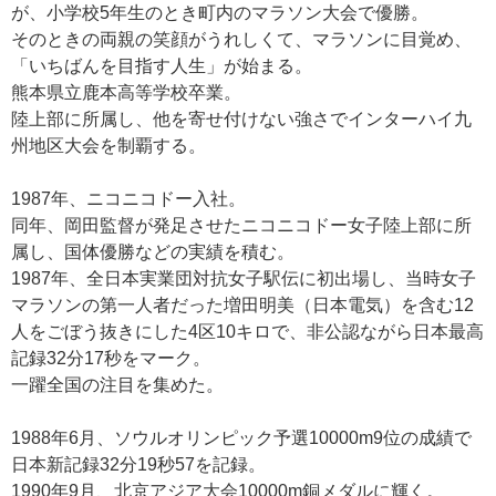
が、小学校5年生のとき町内のマラソン大会で優勝。
そのときの両親の笑顔がうれしくて、マラソンに目覚め、
「いちばんを目指す人生」が始まる。
熊本県立鹿本高等学校卒業。
陸上部に所属し、他を寄せ付けない強さでインターハイ九
州地区大会を制覇する。
1987年、ニコニコドー入社。
同年、岡田監督が発足させたニコニコドー女子陸上部に所
属し、国体優勝などの実績を積む。
1987年、全日本実業団対抗女子駅伝に初出場し、当時女子
マラソンの第一人者だった増田明美（日本電気）を含む12
人をごぼう抜きにした4区10キロで、非公認ながら日本最高
記録32分17秒をマーク。
一躍全国の注目を集めた。
1988年6月、ソウルオリンピック予選10000m9位の成績で
日本新記録32分19秒57を記録。
1990年9月、北京アジア大会10000m銅メダルに輝く。