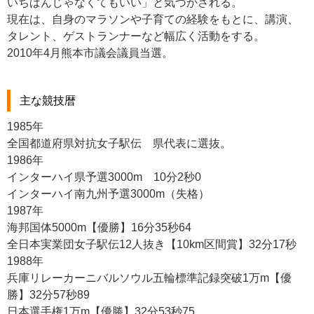
いちばんじゃなくてもいい」と気づかされる。
現在は、自身のマラソンや子育ての経験をもとに、講演、
タレント、ゲストランナーなど幅広く活動をする。
2010年4月熊本市議会議員当選。
主な競技暦
1985年
全国都道府県対抗女子駅伝 県代表に選抜。
1986年
インターハイ県予選3000m 10分2秒0
インターハイ南九州予選3000m（失格）
1987年
海邦国体5000m【優勝】16分35秒64
全日本実業団女子駅伝12人抜き【10km区間賞】32分17秒
1988年
兵庫リレーカーニバルソウル五輪標準記録突破1万m【優
勝】32分57秒89
日本選手権1万m【優勝】32分53秒75