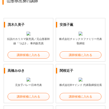
山形県出身の講師
茂木久美子
安孫子薫
伝説のカリスマ販売員／元山形新幹
株式会社チャックスファミリー代表
線「つばさ」 車内販売員
取締役
講師候補に入れる
講師候補に入れる
高橋みゆき
関根近子
元女子バレー日本代表
株式会社Bマインド 代表取締役社長
講師候補に入れる
講師候補に入れる