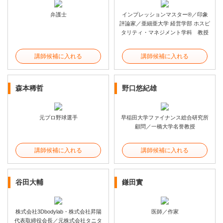
弁護士
インプレッションマスター®／印象
評論家／亜細亜大学 経営学部 ホスピ
タリティ・マネジメント学科 教授
講師候補に入れる
講師候補に入れる
森本稀哲
野口悠紀雄
元プロ野球選手
早稲田大学ファイナンス総合研究所
顧問／一橋大学名誉教授
講師候補に入れる
講師候補に入れる
谷田大輔
鎌田實
株式会社3Dbodylab・株式会社昇陽
医師／作家
代表取締役会長／元株式会社タニタ