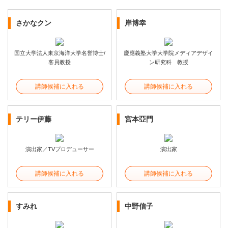
さかなクン
岸博幸
国立大学法人東京海洋大学名誉博士/
慶應義塾大学大学院メディアデザイ
客員教授
ン研究科 教授
講師候補に入れる
講師候補に入れる
テリー伊藤
宮本亞門
演出家／TVプロデューサー
演出家
講師候補に入れる
講師候補に入れる
すみれ
中野信子