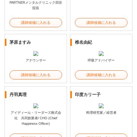
PARTNERメンタルクリニック四谷
院長
講師候補に入れる
講師候補に入れる
茅原ますみ
椎名由紀
アナウンサー
呼吸アドバイザー
講師候補に入れる
講師候補に入れる
丹羽真理
印度カリー子
アイディール・リーダーズ株式会
料理研究家／経営者
社 共同創業者/ CHO (Chief
Happiness Officer)