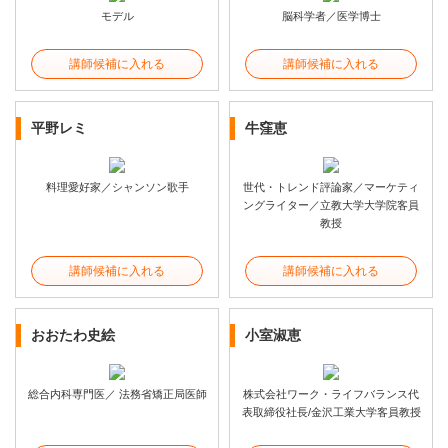
モデル
脳科学者／医学博士
講師候補に入れる
講師候補に入れる
平野レミ
牛窪恵
料理愛好家／シャンソン歌手
世代・トレンド評論家／マーケティ
ングライター／立教大学大学院客員
教授
講師候補に入れる
講師候補に入れる
おおたわ史絵
小室淑恵
総合内科専門医／ 法務省矯正局医師
株式会社ワーク・ライフバランス代
表取締役社長/金沢工業大学客員教授