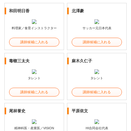
和田明日香
北澤豪
料理家／食育インストラクター
サッカー元日本代表
講師候補に入れる
講師候補に入れる
毒蝮三太夫
麻木久仁子
タレント
タレント
講師候補に入れる
講師候補に入れる
尾林誉史
平原依文
精神科医・産業医／VISION
HI合同会社代表