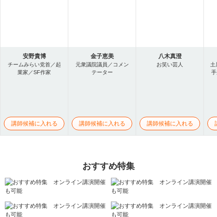
安野貴博
金子恵美
八木真澄
チームみらい党首／起
元衆議院議員／コメン
お笑い芸人
土
業家／SF作家
テーター
手
講師候補に入れる
講師候補に入れる
講師候補に入れる
おすすめ特集