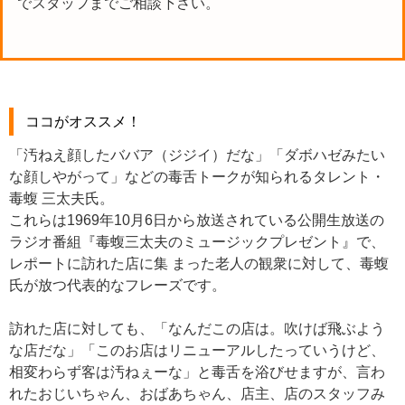
でスタッフまでご相談下さい。
ココがオススメ！
「汚ねえ顔したババア（ジジイ）だな」「ダボハゼみたい
な顔しやがって」などの毒舌トークが知られるタレント・
毒蝮 三太夫氏。
これらは1969年10月6日から放送されている公開生放送の
ラジオ番組『毒蝮三太夫のミュージックプレゼント』で、
レポートに訪れた店に集 まった老人の観衆に対して、毒蝮
氏が放つ代表的なフレーズです。
訪れた店に対しても、「なんだこの店は。吹けば飛ぶよう
な店だな」「このお店はリニューアルしたっていうけど、
相変わらず客は汚ねぇーな」と毒舌を浴びせますが、言わ
れたおじいちゃん、おばあちゃん、店主、店のスタッフみ