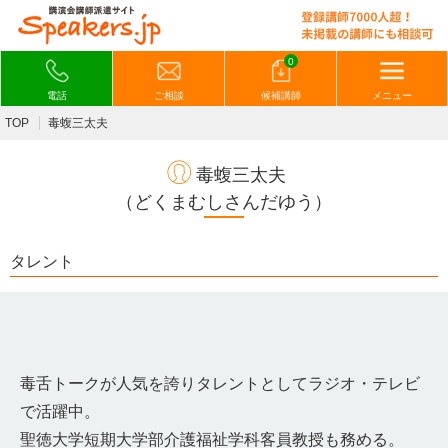
0
電話
ご相談
候補講師
メニュー
TOP
毒蝮三太夫
毒蝮三太夫
（どくまむしさんだゆう）
タレント
毒舌トークが人気を誇りタレントとしてラジオ・テレビ
で活躍中。
聖徳大学短期大学部介護福祉学科客員教授も務める。