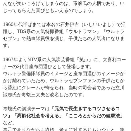
んなが笑いころげてしまうのは、毒蝮氏の人柄であり、い
じってもらえた喜びともいえるのでしょう。
1960年代半ばまでは本名の石井伊吉（いしいいよし）で活
躍し、TBS系の人気特撮番組『ウルトラマン』『ウルトラ
セブン』で熱血隊員役を演じ、子供たちの人気者になりま
す。
1967年よりNTV系の人気演芸番組『笑点』に、大喜利コー
ナーの2代目座布団運びとして登場します。
ウルトラ警備隊隊員のイメージと座布団運びのイメージが
かけ離れていたため、ウルトラセブンファンの子供たちか
ら番組にクレームが寄せられ、当時の司会者であった立川
談志氏が毒蝮三太夫と改名したのです。
毒蝮氏の講演テーマは
「元気で長生きするコツさせるコ
ツ」「高齢化社会を考える」「こころとからだの健康法」
など。
毒舌でありながらも終始、老人に対するおもいやりと、笑