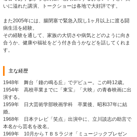
いに溢れた講演、トークショーは各地で大好評です。
また2005年には、腸閉塞で緊急入院し1ヶ月以上に渡る闘
病生活を経験。
その経験を通して、家族の大切さや病気とどのように向き
合うか、健康や福祉をどう付き合うかなどを話してくれま
す。
主な経歴
1948年 舞台「鐘の鳴る丘」でデビュー。この時12歳。
1954年 高校卒業までに「東宝」「大映」の青春映画に出
演する。
1959年 日大芸術学部映画学科 卒業後、昭和37年に結
婚。
1968年 日本テレビ「笑点」出演中に、立川談志の助言で
本名から芸名を改名。
1969年 10月からＴＢＳラジオ「ミュージックプレゼン