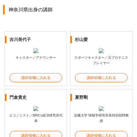
神奈川県出身の講師
吉川美代子
杉山愛
キャスター／アナウンサー
スポーツキャスター／元プロテニス
プレイヤー
講師候補に入れる
講師候補に入れる
門倉貴史
夏野剛
エコノミスト／BRICs経済研究所代
近畿大学 情報学研究所長特別招聘教
表
授
講師候補に入れる
講師候補に入れる