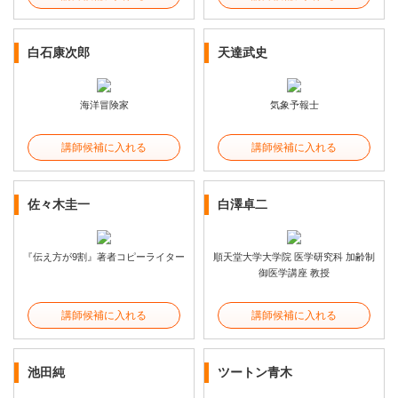
白石康次郎
天達武史
海洋冒険家
気象予報士
講師候補に入れる
講師候補に入れる
佐々木圭一
白澤卓二
『伝え方が9割』著者コピーライター
順天堂大学大学院 医学研究科 加齢制
御医学講座 教授
講師候補に入れる
講師候補に入れる
池田純
ツートン青木