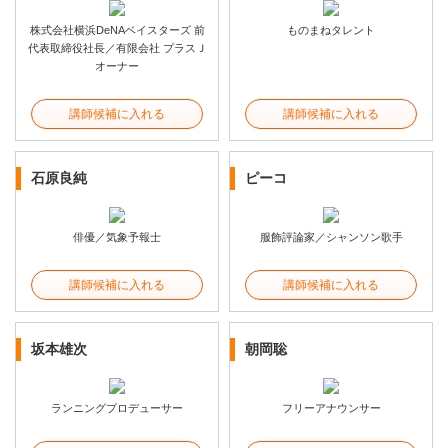
株式会社横浜DeNAベイスターズ 前
ものまねタレント
代表取締役社長／有限会社 プラスＪ
オーナー
講師候補に入れる
講師候補に入れる
石原良純
ピーコ
俳優／気象予報士
服飾評論家／シャンソン歌手
講師候補に入れる
講師候補に入れる
坂本雄次
朝岡聡
ランニングプロデューサー
フリーアナウンサー