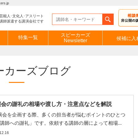
s.jp
芸能人･文化人･アスリート
講師派遣する講演会社です
スピーカーズ
特集一覧
候補に入
Newsletter
ーカーズブログ
演会の謝礼の相場や渡し方・注意点などを解説
会を企画する際、多くの担当者が悩むポイントのひとつ
講師への謝礼」です。依頼する講師の層によって相場...
12.16