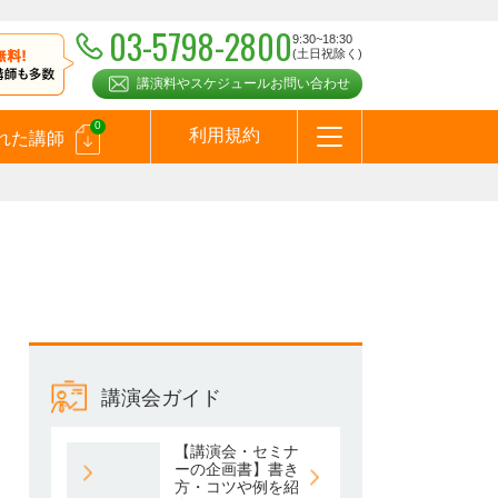
03-5798-2800
9:30~18:30
(土日祝除く)
講演料やスケジュールお問い合わせ
0
利用規約
れた講師
はじめての方へ
お問合わせ
テーマ一覧
よくある質問
お客様の声
お知らせ
講師登録のお申込みついて
メールマガジン
メルマガバックナンバー
スピーカーズブログ
講演会ガイド
【講演会・セミナ
ーの企画書】書き
方・コツや例を紹