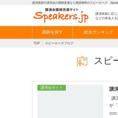
講演依頼や講演会の講師派遣なら相談無料のスピーカーズ Speaker
講演依頼に応じ
などの有名人を
講師を探す
総合ランキング
TOP
スピーカーズブログ
スピ
講演会ガイド
講
講演
が「
2025.