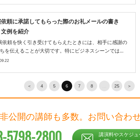
演依頼に承諾してもらった際のお礼メールの書き
・文例を紹介
依頼を快く引き受けてもらえたときには、相手に感謝の
ちを伝えることが大切です。特にビジネスシーンでは...
09.22
＜
4
5
6
7
8
…
25
＞
 非公開の講師も多数。
お問い合わ
3-5798-2800
講演料やスケジュ