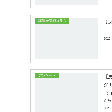
講演会講師コラム
リ
リズ
2025.
アンケート
【
グ
部下
たら
2025.