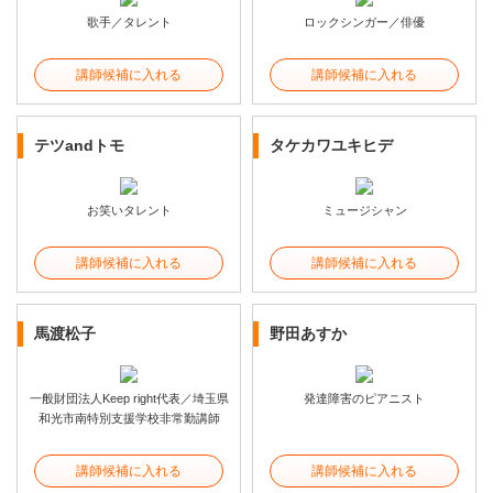
歌手／タレント
ロックシンガー／俳優
講師候補に入れる
講師候補に入れる
テツandトモ
タケカワユキヒデ
お笑いタレント
ミュージシャン
講師候補に入れる
講師候補に入れる
馬渡松子
野田あすか
一般財団法人Keep right代表／埼玉県
発達障害のピアニスト
和光市南特別支援学校非常勤講師
講師候補に入れる
講師候補に入れる