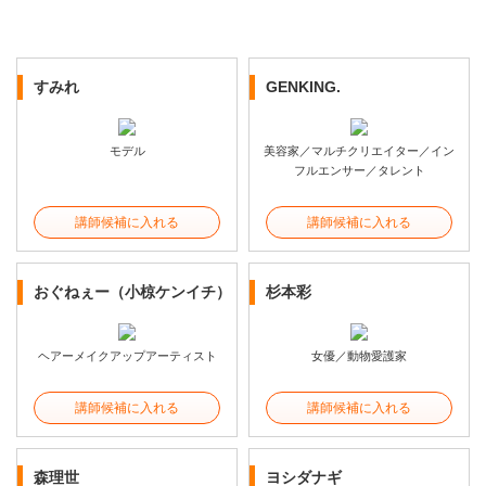
すみれ
GENKING.
モデル
美容家／マルチクリエイター／イン
フルエンサー／タレント
講師候補に入れる
講師候補に入れる
おぐねぇー（小椋ケンイチ）
杉本彩
ヘアーメイクアップアーティスト
女優／動物愛護家
講師候補に入れる
講師候補に入れる
森理世
ヨシダナギ