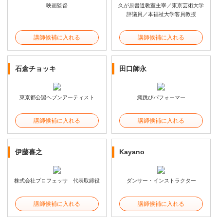
映画監督
久が原書道教室主宰／東京芸術大学
評議員／本福祉大学客員教授
講師候補に入れる
講師候補に入れる
石倉チョッキ
田口師永
東京都公認ヘブンアーティスト
縄跳びパフォーマー
講師候補に入れる
講師候補に入れる
伊藤喜之
Kayano
株式会社プロフェッサ 代表取締役
ダンサー・インストラクター
講師候補に入れる
講師候補に入れる