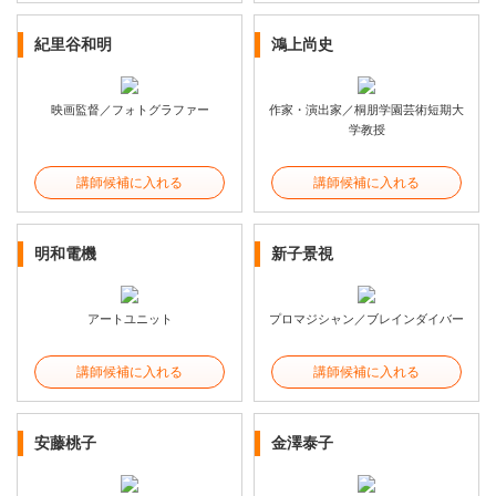
紀里谷和明
鴻上尚史
映画監督／フォトグラファー
作家・演出家／桐朋学園芸術短期大
学教授
講師候補に入れる
講師候補に入れる
明和電機
新子景視
アートユニット
プロマジシャン／ブレインダイバー
講師候補に入れる
講師候補に入れる
安藤桃子
金澤泰子