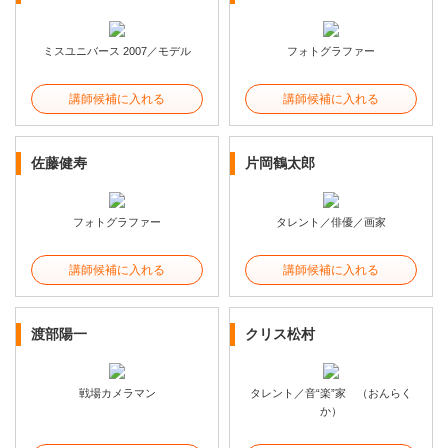
ミスユニバース 2007／モデル
フォトグラファー
講師候補に入れる
講師候補に入れる
佐藤健寿
片岡鶴太郎
フォトグラファー
タレント／俳優／画家
講師候補に入れる
講師候補に入れる
渡部陽一
クリス松村
戦場カメラマン
タレント／音“楽”家 （おんらく
か）