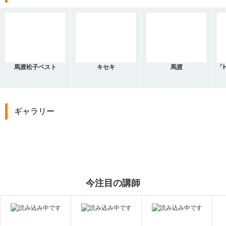
馬渡松子ベスト
キセキ
馬渡
「H
ギャラリー
今注目の講師