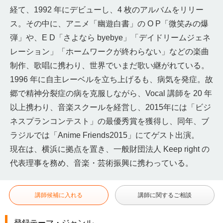
経て、1992 年にデビューし、4 枚のアルバムをリリー
ス。その中に、アニメ「幽遊⽩書」の O P「微笑みの爆
弾」や、E D「さよなら byebye」「デイドリームジェネ
レーション」「ホームワークが終わらない」などの楽曲
制作、歌唱に携わり、世界でいまだ歌い継がれている。
1996 年に⾃主レーベルを⽴ち上げるも、病気を発症。故
郷で精神分裂症の病を克服しながら、Vocal 講師を 20 年
以上携わり、⾳楽スクールを経営し、2015年には「ビジ
ネスプランコンテスト」の最優秀賞を獲得し、同年、ブ
ラジルでは「Anime Friends2015」にてゲスト出演。
現在は、横浜に拠点を置き、⼀般財団法⼈ Keep right の
代表理事を務め、⾳楽・芸術振興に携わっている。
講師候補に入れる
講師に関するご相談
登録テーマ・ジャンル