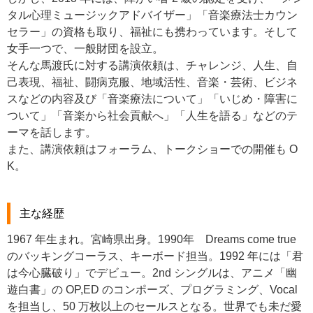
タル⼼理ミュージックアドバイザー」「⾳楽療法⼠カウン
セラー」の資格も取り、福祉にも携わっています。そして
⼥⼿⼀つで、⼀般財団を設⽴。
そんな⾺渡⽒に対する講演依頼は、チャレンジ、⼈⽣、⾃
⼰表現、福祉、闘病克服、地域活性、⾳楽・芸術、ビジネ
スなどの内容及び「⾳楽療法について」「いじめ・障害に
ついて」「⾳楽から社会貢献へ」「⼈⽣を語る」などのテ
ーマを話します。
また、講演依頼はフォーラム、トークショーでの開催も O
K。
主な経歴
1967 年生まれ。宮崎県出身。
1990
年
Dreams come true
のバッキングコーラス、キーボード担当。1992 年には「君
は今心臓破り」でデビュー。2nd シングルは、アニメ「幽
遊白書」の OP,ED のコンポーズ、プログラミング、Vocal
を担当し、50 万枚以上のセールスとなる。世界でも未だ愛