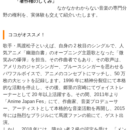
「著作権のしくみ」
なかなかわからない音楽の専門分
野の権利を、実体験も交えて紹介いたします。
ココがオススメ！
歌⼿・⾺渡松⼦といえば、⾃⾝の 2 枚⽬のシングルで、⼈
気アニメ「幽遊⽩書」のオープニング主題歌となった「微
笑みの爆弾」を担当。その作曲者でもあり、その歌声は、
アメリカのジャズシンガー、ブルースシンガーを思わせる
パワフルボイスで、アニメのコンセプトにマッチし、50 万
枚の⼤ヒットを記録します。1996 年に精神分裂症にて本格
的な活動を停⽌し、その後、郷⾥の宮崎にてヴォイストレ
ーナーとして 20 年以上活躍する。その間、2011年より
「Anime Japan Fes」にて、作曲家、⾳楽プロデューサ
ー、アーティストとして本格的な⾳楽活動を再開し、2015
年には熱烈なブラジルにて⾺渡ファンの前にて、ゲスト出
演。
しかし、2018 年には、障がい者 2 級の認定を受け、「メン