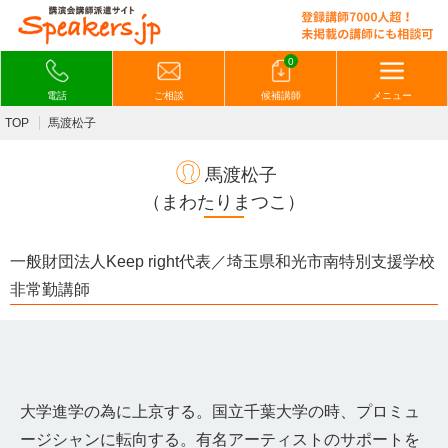
0
電話
ご相談
候補講師
メニュー
TOP
馬渡松子
馬渡松子
（まわたりまつこ）
一般財団法人Keep right代表／埼玉県和光市南特別支援学校
非常勤講師
⼤学進学の為に上京する。国⽴千葉⼤学の時、プロミュ
ージシャンに転向する。有名アーティストのサポートを