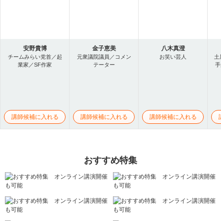
安野貴博
金子恵美
八木真澄
チームみらい党首／起
元衆議院議員／コメン
お笑い芸人
土
業家／SF作家
テーター
手
講師候補に入れる
講師候補に入れる
講師候補に入れる
おすすめ特集