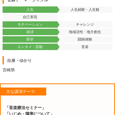
人生
人生経験・人生観
自己実現
モチベーション
チャレンジ
経済
地域活性・地方創生
医学
闘病体験
エンタメ・芸能
音楽
出身・ゆかり
宮崎県
主な講演テーマ
「⾳楽療法セミナー」
「いじめ・障害について」