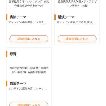
国際政治学者／シンクタンク 株式
慶應義塾大学大学院メディアデザ
会社山猫総合研究所 代表
イン研究科 教授
講演テーマ
講演テーマ
オンライン講演,教育,ビジネス,経済,政治,社会・文化・教養,人権
オンライン講演,ビジネス,経済,政治,社会・文化・教養
講師候補に入れる
講師候補に入れる
原晋
青山学院大学駅伝部監督／青山学
院大学地球社会共生学部教授
講演テーマ
オンライン講演,教育,スポーツ,人生,ビジネス研修,モチベーション,ビジネス
講師候補に入れる