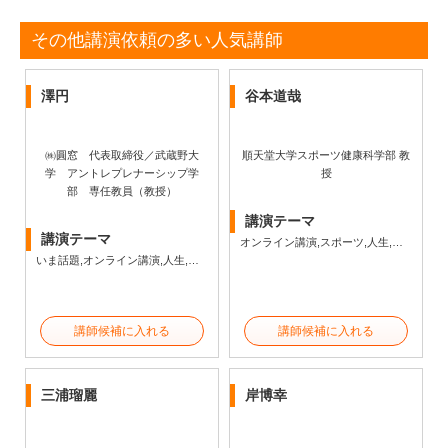
その他講演依頼の多い人気講師
澤円
谷本道哉
㈱圓窓 代表取締役／武蔵野大
順天堂大学スポーツ健康科学部 教
学 アントレプレナーシップ学
授
部 専任教員（教授）
講演テーマ
講演テーマ
オンライン講演,スポーツ,人生,健康
いま話題,オンライン講演,人生,ビジネス
講師候補に入れる
講師候補に入れる
三浦瑠麗
岸博幸