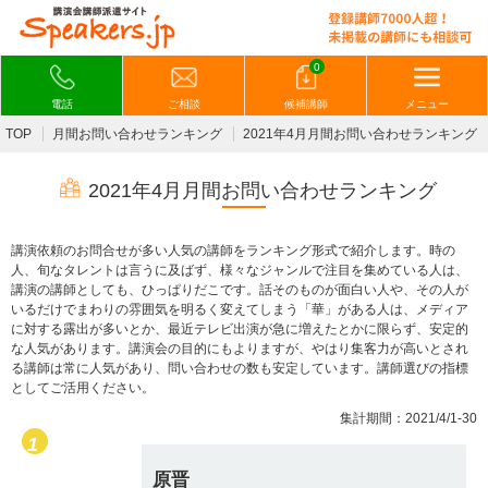
0
電話
ご相談
候補講師
メニュー
TOP
月間お問い合わせランキング
2021年4月月間お問い合わせランキング
2021年4月月間お問い合わせランキング
講演依頼のお問合せが多い人気の講師をランキング形式で紹介します。時の
人、旬なタレントは言うに及ばず、様々なジャンルで注目を集めている人は、
講演の講師としても、ひっぱりだこです。話そのものが面白い人や、その人が
いるだけでまわりの雰囲気を明るく変えてしまう「華」がある人は、メディア
に対する露出が多いとか、最近テレビ出演が急に増えたとかに限らず、安定的
な人気があります。講演会の目的にもよりますが、やはり集客力が高いとされ
る講師は常に人気があり、問い合わせの数も安定しています。講師選びの指標
としてご活用ください。
集計期間：2021/4/1-30
原晋