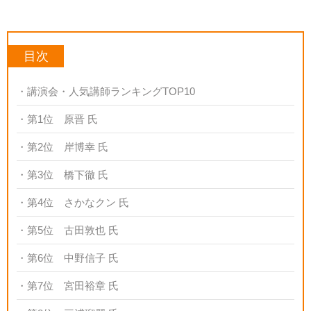
目次
講演会・人気講師ランキングTOP10
第1位 原晋 氏
第2位 岸博幸 氏
第3位 橋下徹 氏
第4位 さかなクン 氏
第5位 古田敦也 氏
第6位 中野信子 氏
第7位 宮田裕章 氏