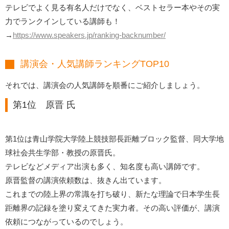
テレビでよく見る有名人だけでなく、ベストセラー本やその実
力でランクインしている講師も！
→
https://www.speakers.jp/ranking-backnumber/
講演会・人気講師ランキングTOP10
それでは、講演会の人気講師を順番にご紹介しましょう。
第1位 原晋 氏
第1位は青山学院大学陸上競技部長距離ブロック監督、同大学地
球社会共生学部・教授の原晋氏。
テレビなどメディア出演も多く、知名度も高い講師です。
原晋監督の講演依頼数は、抜きん出ています。
これまでの陸上界の常識を打ち破り、新たな理論で日本学生長
距離界の記録を塗り変えてきた実力者。その高い評価が、講演
依頼につながっているのでしょう。