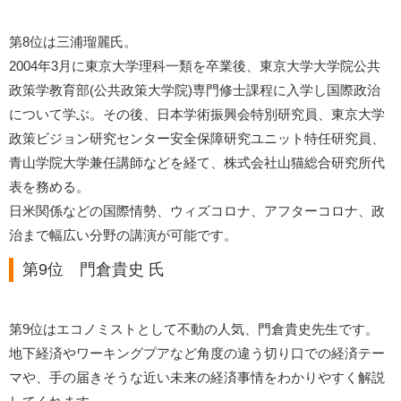
第8位は三浦瑠麗氏。
2004年3月に東京大学理科一類を卒業後、東京大学大学院公共
政策学教育部(公共政策大学院)専門修士課程に入学し国際政治
について学ぶ。その後、日本学術振興会特別研究員、東京大学
政策ビジョン研究センター安全保障研究ユニット特任研究員、
青山学院大学兼任講師などを経て、株式会社山猫総合研究所代
表を務める。
日米関係などの国際情勢、ウィズコロナ、アフターコロナ、政
治まで幅広い分野の講演が可能です。
第9位 門倉貴史 氏
第9位はエコノミストとして不動の人気、門倉貴史先生です。
地下経済やワーキングプアなど角度の違う切り口での経済テー
マや、手の届きそうな近い未来の経済事情をわかりやすく解説