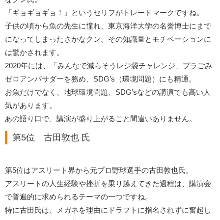
「ギョギョギョ！」というセリフがトレードマークですね。
子供の頃から魚の先生に憧れ、東京海洋大学の名誉博士にまで
になってしまったさかなクン。その知識量とモチベーションに
は驚かされます。
2020年には、「みんなで減らそうレジ袋チャレンジ」プラごみ
ゼロアンバサダーを務め、SDG’s（環境問題）にも精通。
お魚だけでなく、地球環境問題、SDG’sなどの講演でも高い人
気があります。
あの語り口で、講演が盛り上がること間違いありません。
第5位 古田敦也 氏
第5位はアスリート界から元プロ野球選手の古田敦也氏。
アスリートの人生経験や挫折を乗り越えてきた過程は、講演会
で普遍的に求められるテーマの一つですね。
特に古田氏は、メガネを理由にドラフトに指名されずに奮起し