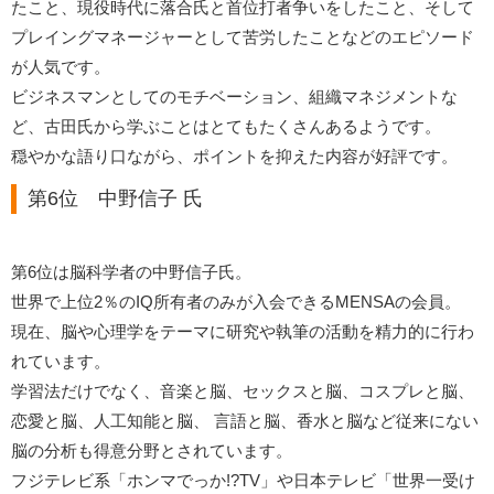
たこと、現役時代に落合氏と首位打者争いをしたこと、そして
プレイングマネージャーとして苦労したことなどのエピソード
が人気です。
ビジネスマンとしてのモチベーション、組織マネジメントな
ど、古田氏から学ぶことはとてもたくさんあるようです。
穏やかな語り口ながら、ポイントを抑えた内容が好評です。
第6位 中野信子 氏
第6位は脳科学者の中野信子氏。
世界で上位2％のIQ所有者のみが入会できるMENSAの会員。
現在、脳や心理学をテーマに研究や執筆の活動を精力的に行わ
れています。
学習法だけでなく、音楽と脳、セックスと脳、コスプレと脳、
恋愛と脳、人工知能と脳、 言語と脳、香水と脳など従来にない
脳の分析も得意分野とされています。
フジテレビ系「ホンマでっか!?TV」や日本テレビ「世界一受け