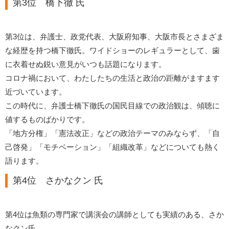
第3位 橋下徹 氏
第3位は、弁護士、政党代表、大阪府知事、大阪市長とさまざま
な経歴を持つ橋下徹氏。ワイドショーのレギュラーとして、歯
に衣着せぬ鋭い意見がいつも話題になります。
コロナ禍において、わたしたちの生活と政治の距離がますます
近づいています。
この時代に、弁護士橋下徹氏の国民目線での政治観は、傾聴に
値するものばかりです。
「地方分権」「憲法改正」などの政治テーマのみならず、「自
己啓発」「モチベーション」「組織改革」などについても熱く
語ります。
第4位 さかなクン 氏
第4位は魚類の専門家で講演会の講師としても実績のある、さか
なクン氏。