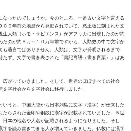
になったのでしょうか。今のところ、一番古い文字と言える
９００年前の地層から発掘されていて、粘土板に刻まれた文
現生人類（ホモ・サピエンス）がアフリカに出現したのが約
めたのが約５万～１０万年前ですから、人類史の中で文字が
ても過言ではありません。人類は、文字が発明されるまで
持たず、文字で書き表された「書記言語（書き言葉）」はあ
、広がっていきました。そして、世界のほぼすべての社会
無文字社会から文字社会に移行しました。
というと、中国大陸から日本列島に文字（漢字）が伝来した
もたらされた金印や銅銭に漢字が記載されていました。５世
、日本の地名や人名が記載されるようになりました。そし
漢字を読み書きできる人が増えていきました。仏教には漢字