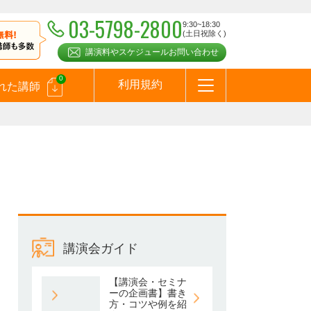
03-5798-2800
9:30~18:30
(土日祝除く)
講演料やスケジュールお問い合わせ
0
利用規約
れた講師
はじめての方へ
お問合わせ
テーマ一覧
よくある質問
お客様の声
お知らせ
講師登録のお申込みついて
メールマガジン
メルマガバックナンバー
スピーカーズブログ
講演会ガイド
【講演会・セミナ
ーの企画書】書き
方・コツや例を紹