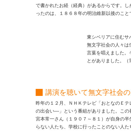
で書かれたお経（経典）があるからです。し
ったのは、１８６８年の明治維新以後のこと
東シベリアに住むサ
無文字社会の人々は
言葉を唱えました。
とがありました。（
講演を聴いて無文字社会
昨年の１２月、ＮＨＫテレビ「おとなのＥテ
の出会い―」という番組がありました。この
宮本常一さん（１９０７～８１）が自身の半
らない人たち、学校に行ったことのない人た