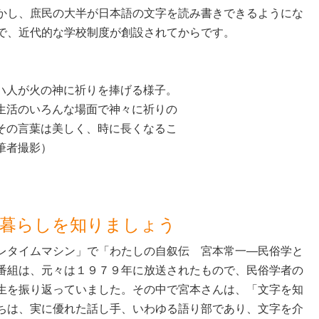
かし、庶民の大半が日本語の文字を読み書きできるようにな
で、近代的な学校制度が創設されてからです。
ハ人が火の神に祈りを捧げる様子。
生活のいろんな場面で神々に祈りの
その言葉は美しく、時に長くなるこ
筆者撮影）
の暮らしを知りましょう
レタイムマシン」で「わたしの自叙伝 宮本常一―民俗学と
番組は、元々は１９７９年に放送されたもので、民俗学者の
生を振り返っていました。その中で宮本さんは、「文字を知
ちは、実に優れた話し手、いわゆる語り部であり、文字を介