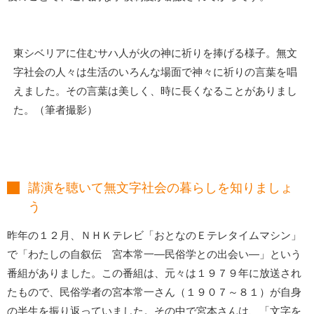
東シベリアに住むサハ人が火の神に祈りを捧げる様子。無文
字社会の人々は生活のいろんな場面で神々に祈りの言葉を唱
えました。その言葉は美しく、時に長くなることがありまし
た。（筆者撮影）
講演を聴いて無文字社会の暮らしを知りましょ
う
昨年の１２月、ＮＨＫテレビ「おとなのＥテレタイムマシン」
で「わたしの自叙伝 宮本常一―民俗学との出会い―」という
番組がありました。この番組は、元々は１９７９年に放送され
たもので、民俗学者の宮本常一さん（１９０７～８１）が自身
の半生を振り返っていました。その中で宮本さんは、「文字を