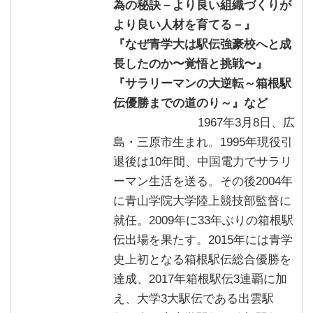
為の秘訣－より良い組織づくりが
より良い人材を育てる－』
『なぜ青学大は駅伝強豪校へと成
長したのか〜覚悟と挑戦〜』
『サラリーマンの大逆転～箱根駅
伝優勝までの道のり～』など
1967年3月8日、広
島・三原市生まれ。1995年現役引
退後は10年間、中国電力でサラリ
ーマン生活を送る。その後2004年
に青山学院大学陸上競技部監督に
就任。2009年に33年ぶりの箱根駅
伝出場を果たす。2015年には青学
史上初となる箱根駅伝総合優勝を
達成、2017年箱根駅伝3連覇に加
え、大学3大駅伝である出雲駅