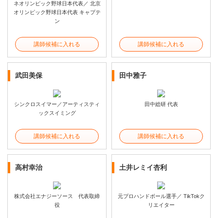
ネオリンピック野球日本代表／ 北京
オリンピック野球日本代表 キャプテ
ン
講師候補に入れる
講師候補に入れる
武田美保
田中雅子
シンクロスイマー／アーティスティ
田中総研 代表
ックスイミング
講師候補に入れる
講師候補に入れる
高村幸治
土井レミイ杏利
株式会社エナジーソース 代表取締
元プロハンドボール選手／ TikTokク
役
リエイター