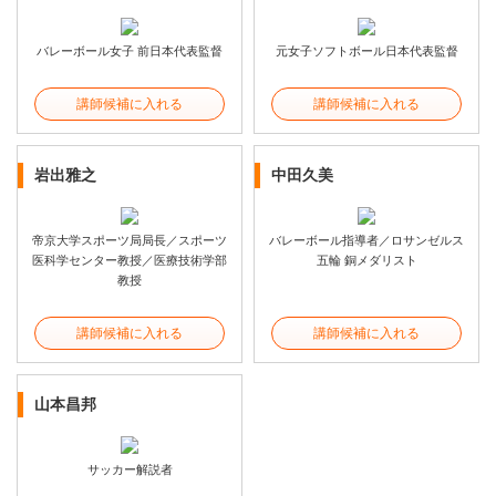
バレーボール女子 前日本代表監督
元女子ソフトボール日本代表監督
講師候補に入れる
講師候補に入れる
岩出雅之
中田久美
帝京大学スポーツ局局長／スポーツ
バレーボール指導者／ロサンゼルス
医科学センター教授／医療技術学部
五輪 銅メダリスト
教授
講師候補に入れる
講師候補に入れる
山本昌邦
サッカー解説者