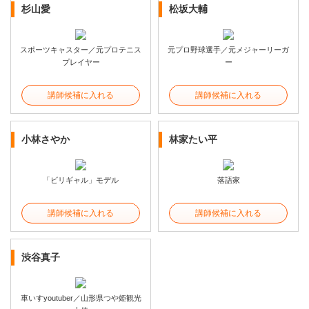
杉山愛
松坂大輔
スポーツキャスター／元プロテニス
元プロ野球選手／元メジャーリーガ
プレイヤー
ー
講師候補に入れる
講師候補に入れる
小林さやか
林家たい平
「ビリギャル」モデル
落語家
講師候補に入れる
講師候補に入れる
渋谷真子
車いすyoutuber／山形県つや姫観光