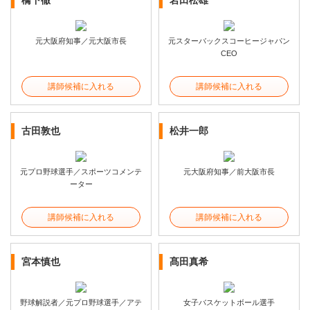
橋下徹
岩田松雄
元大阪府知事／元大阪市長
元スターバックスコーヒージャパン
CEO
講師候補に入れる
講師候補に入れる
古田敦也
松井一郎
元プロ野球選手／スポーツコメンテ
元大阪府知事／前大阪市長
ーター
講師候補に入れる
講師候補に入れる
宮本慎也
髙田真希
野球解説者／元プロ野球選手／アテ
女子バスケットボール選手