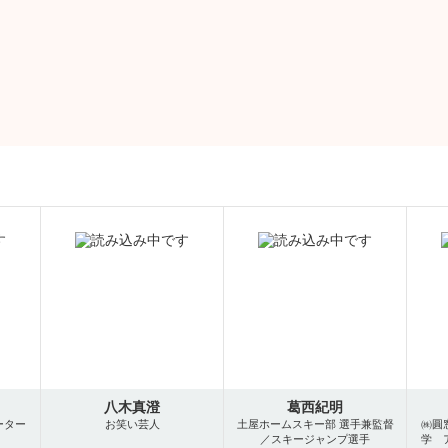
八木真澄
葛西紀明
ーター
お笑い芸人
土屋ホームスキー部 選手兼監督
㈱圓
／スキージャンプ選手
学 