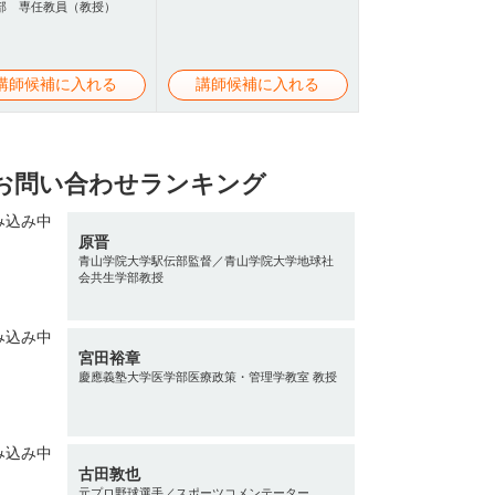
部 専任教員（教授）
講師候補に入れる
講師候補に入れる
お問い合わせランキング
原晋
青山学院大学駅伝部監督／青山学院大学地球社
会共生学部教授
宮田裕章
慶應義塾大学医学部医療政策・管理学教室 教授
古田敦也
元プロ野球選手／スポーツコメンテーター