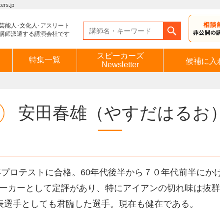
s.jp
芸能人･文化人･アスリート
講師派遣する講演会社です
スピーカーズ
特集一覧
候補に入
Newsletter
安田春雄
（やすだはるお
2年プロテストに合格。60年代後半から７０年代前半に
ーカーとして定評があり、特にアイアンの切れ味は抜群
表選手としても君臨した選手。現在も健在である。