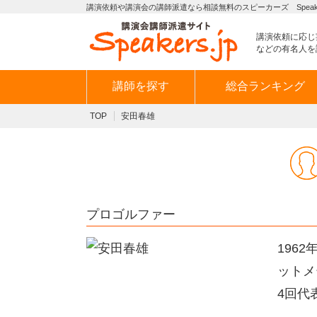
講演依頼や講演会の講師派遣なら相談無料のスピーカーズ Speaker
講演依頼に応じ
などの有名人を
講師を探す
総合ランキング
TOP
安田春雄
プロゴルファー
196
ットメ
4回代