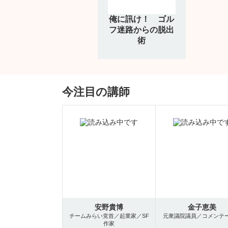
俺に訊け！ ゴル
フ迷路からの脱出
術
今注目の講師
安野貴博
金子恵美
チームみらい党首／起業家／SF
元衆議院議員／コメンテ
作家