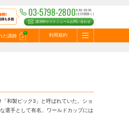
03-5798-2800
9:30~18:30
(土日祝除く)
講演料やスケジュールお問い合わせ
0
利用規約
れた講師
はじめての方へ
お問合わせ
テーマ一覧
よくある質問
お客様の声
お知らせ
講師登録のお申込みついて
メールマガジン
メルマガバックナンバー
スピーカーズブログ
）
かけ「和製ビック3」と呼ばれていた。ショ
な選手として有名。ワールドカップには