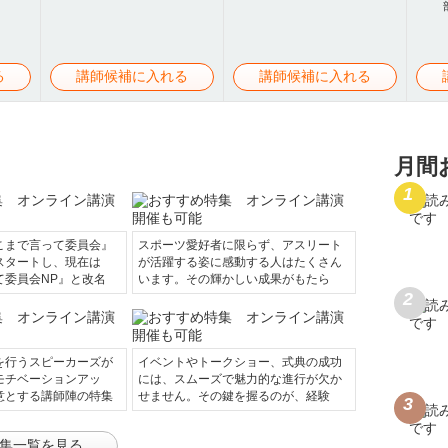
る
講師候補に入れる
講師候補に入れる
月間
こまで言って委員会』
スポーツ愛好者に限らず、アスリート
スタートし、現在は
が活躍する姿に感動する人はたくさん
て委員会NP』と改名
います。その輝かしい成果がもたら
を行うスピーカーズが
イベントやトークショー、式典の成功
モチベーションアッ
には、スムーズで魅力的な進行が欠か
意とする講師陣の特集
せません。その鍵を握るのが、経験
集一覧を見る