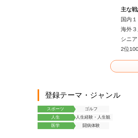
主な戦
国内１
海外３
シニア
2位10
登録テーマ・ジャンル
スポーツ
ゴルフ
人生
人生経験・人生観
医学
闘病体験