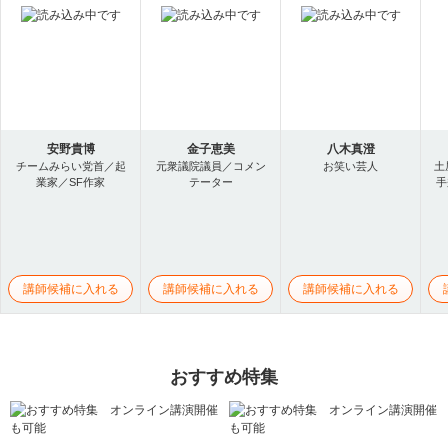
安野貴博
金子恵美
八木真澄
チームみらい党首／起
元衆議院議員／コメン
お笑い芸人
土
業家／SF作家
テーター
手
講師候補に入れる
講師候補に入れる
講師候補に入れる
おすすめ特集