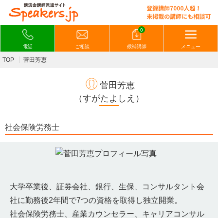
0
電話
ご相談
候補講師
メニュー
TOP
菅田芳恵
菅田芳恵
（すがたよしえ）
社会保険労務士
大学卒業後、証券会社、銀行、生保、コンサルタント会
社に勤務後2年間で7つの資格を取得し独立開業。
社会保険労務士、産業カウンセラー、キャリアコンサル