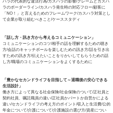
ハラの代表的な違法行為/カスハラの影響/クレームとカスハ
ラのボーダーライン/カスハラ発生時の対応フロー/顧客に
「NO！」と言えるためのフレームワーク/カスハラ対策とし
て企業が取り組むべきこと/ケーススタディ
「話し方・訊き方から考えるコミュニケーション」
コミュニケーションのコツ/相手の話を理解するための聴き
方/会話のキャッチボールを楽しむための訊き方/話を引き出
すための訊き方/伝えたいことをりかいしてもらうための話
し方/職場のコミュニケーションをよくするために
「豊かなセカンドライフを目指して～退職後の安心できる
生活設計」
働き方によって異なる社会保険/社会保険のついて/正社員と
契約社員、嘱託職員の違い/正社員かパートか自営かによる
違い/セカンドライフの考え方のポイント/収入と生活費/公的
年金について/介護について/介護施設の選び方/資産につい