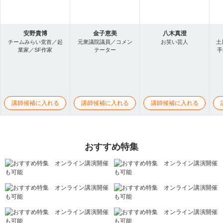
安野貴博
金子恵美
八木真澄
チームみらい党首／起
元衆議院議員／コメン
お笑い芸人
土
業家／SF作家
テーター
手
講師候補に入れる
講師候補に入れる
講師候補に入れる
おすすめ特集