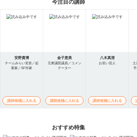
今注目の講師
安野貴博
金子恵美
八木真澄
チームみらい党首／起
元衆議院議員／コメン
お笑い芸人
土
業家／SF作家
テーター
手
講師候補に入れる
講師候補に入れる
講師候補に入れる
おすすめ特集