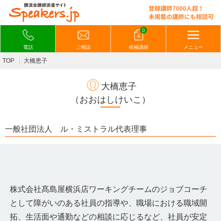
0
電話
ご相談
候補講師
メニュー
TOP
大橋恵子
大橋恵子
（おおはしけいこ）
一般社団法人 ル・ミストラル代表理事
株式会社髙島屋横浜店ワーキングチームのジョブコーチ
として障がいのある社員の指導や、職場における職域開
拓、生活面や通勤などの相談に応じるなど、社員が安定