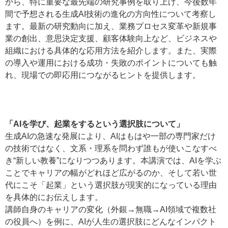
から、特に重要な最先端の研究事例を取り上げ、今後数年
間で予想される生成AI技術の進化の方向性について考察し
ます。最新の研究動向に加え、業務プロセス変革や新規事
業の創出、意思決定支援、顧客体験向上など、ビジネスや
組織における具体的な応用方法を紹介します。また、実際
の導入や運用における成功・失敗のポイントについても触
れ、現場での即応用につながるヒントを提供します。
「AIを学び、起業をするという選択肢について」
生成AIの急速な発展により、AIはもはや一部の専門家だけ
の技術ではなく、文系・理系を問わず誰もが使いこなすべ
き“新しい教養”になりつつあります。本講演では、AIを学ぶ
ことでキャリアの幅がどれほど広がるのか、そして若い世
代にこそ「起業」という選択肢が現実的になっている理由
を具体的にお伝えします。
講師自身のキャリアの変化（外銀→無職→AI領域で複数社
の役員へ）を例に、AIが人生の選択肢にどんなインパクト