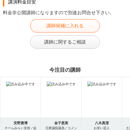
講演料金目安
料金非公開講師になりますので別途お問合せ下さい。
講師候補に入れる
講師に関するご相談
今注目の講師
安野貴博
金子恵美
八木真澄
チームみらい党首／起
元衆議院議員／コメン
お笑い芸人
土