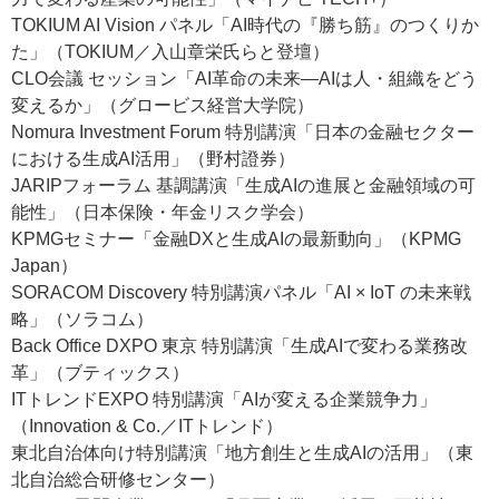
TOKIUM AI Vision パネル「AI時代の『勝ち筋』のつくりか
た」（TOKIUM／入山章栄氏らと登壇）
CLO会議 セッション「AI革命の未来―AIは人・組織をどう
変えるか」（グロービス経営大学院）
Nomura Investment Forum 特別講演「日本の金融セクター
における生成AI活用」（野村證券）
JARIPフォーラム 基調講演「生成AIの進展と金融領域の可
能性」（日本保険・年金リスク学会）
KPMGセミナー「金融DXと生成AIの最新動向」（KPMG
Japan）
SORACOM Discovery 特別講演パネル「AI × IoT の未来戦
略」（ソラコム）
Back Office DXPO 東京 特別講演「生成AIで変わる業務改
革」（ブティックス）
ITトレンドEXPO 特別講演「AIが変える企業競争力」
（Innovation & Co.／ITトレンド）
東北自治体向け特別講演「地方創生と生成AIの活用」（東
北自治総合研修センター）