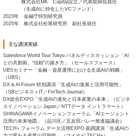
株式会社MK Capital設立／代表取締役就任
（生成AIに特化したVCファンド）
2023年 金融庁特別研究員
2025年 株式会社松尾研究所 副社長就任
主な講演実績
Salesforce World Tour Tokyo パネルディスカッション「AI
との共創術、“信頼”の築き方」（セールスフォース）
UBSセミナー「金融・資産運用における生成AIの戦略」
（UBS）
DX & AI Forum 特別講演「生成AIの進展と活用可能性」
（SBビジネス＋IT／FinTech Journal）
DX総合EXPO「生成AIの進化と日本産業の未来」（ビジネ
スイノベーション Japan／NTTデータ イントラマート）
SHINAGAWAイノベーションフォーラム「AIエージェント
活用の未来地図」（品川区／五反田バレー推進協議会）
TECH+ フォーラム データ活用EXPO 基調講演「生成AIの
力で変わる産業の可能性」（マイナビ TECH+）