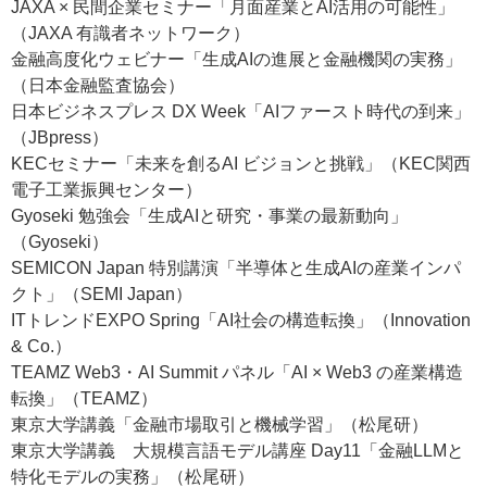
JAXA × 民間企業セミナー「月面産業とAI活用の可能性」
（JAXA 有識者ネットワーク）
金融高度化ウェビナー「生成AIの進展と金融機関の実務」
（日本金融監査協会）
日本ビジネスプレス DX Week「AIファースト時代の到来」
（JBpress）
KECセミナー「未来を創るAI ビジョンと挑戦」（KEC関西
電子工業振興センター）
Gyoseki 勉強会「生成AIと研究・事業の最新動向」
（Gyoseki）
SEMICON Japan 特別講演「半導体と生成AIの産業インパ
クト」（SEMI Japan）
ITトレンドEXPO Spring「AI社会の構造転換」（Innovation
& Co.）
TEAMZ Web3・AI Summit パネル「AI × Web3 の産業構造
転換」（TEAMZ）
東京大学講義「金融市場取引と機械学習」（松尾研）
東京大学講義 大規模言語モデル講座 Day11「金融LLMと
特化モデルの実務」（松尾研）