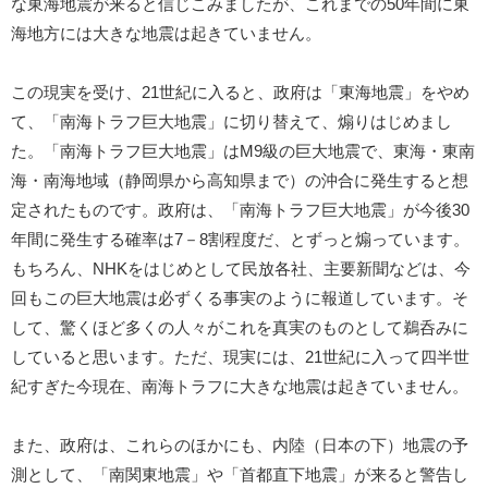
な東海地震が来ると信じこみましたが、これまでの50年間に東
海地方には大きな地震は起きていません。
この現実を受け、21世紀に入ると、政府は「東海地震」をやめ
て、「南海トラフ巨大地震」に切り替えて、煽りはじめまし
た。「南海トラフ巨大地震」はM9級の巨大地震で、東海・東南
海・南海地域（静岡県から高知県まで）の沖合に発生すると想
定されたものです。政府は、「南海トラフ巨大地震」が今後30
年間に発生する確率は7－8割程度だ、とずっと煽っています。
もちろん、NHKをはじめとして民放各社、主要新聞などは、今
回もこの巨大地震は必ずくる事実のように報道しています。そ
して、驚くほど多くの人々がこれを真実のものとして鵜呑みに
していると思います。ただ、現実には、21世紀に入って四半世
紀すぎた今現在、南海トラフに大きな地震は起きていません。
また、政府は、これらのほかにも、内陸（日本の下）地震の予
測として、「南関東地震」や「首都直下地震」が来ると警告し