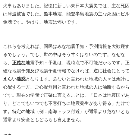
火事もありました。記憶に新しい東日本大震災では、主な死因
は津波被害でした。熊本地震、能登半島地震の主な死因はビル
倒壊です。やはり、地震は怖いです。
これらを考えれば、国民はみな地震予知・予測情報を大歓迎す
るでしょう。でも、世の中はそう甘くはないのです。なぜな
ら、
正確な
地震予知・予測は、現時点で不可能だからです。正
確な地震予知及び地震予測情報でなければ、逆に社会にとって
えらい迷惑
となります。危ないと言われた地域の人々は余計に
心配する一方、ご心配無用と言われた地域の人は油断するから
です。現在の学問で正確に言えることは、「日本は地震国であ
り、どこでもいつでも不意打ちに地震発生があり得る」だけで
す。特定の地域（例：南海トラフ付近）が通常より危ないとも
通常より安全ともどちらも言えません。
―――――