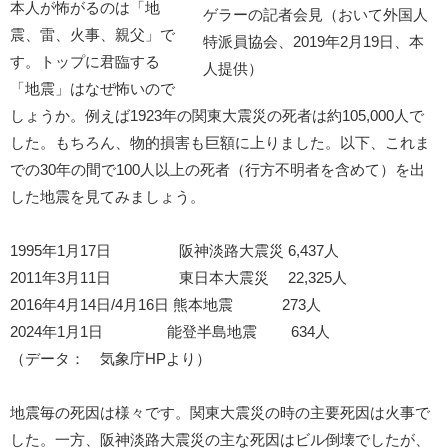
本人が怖がるのは「地
ゲラーの記者会見（おいて外国人
震、雷、火事、親父」で
特派員協会、2019年2月19日、本
す。トップに君臨する
人提供）
「地震」はなぜ怖いので
しょうか。例えば1923年の関東大震災の死者は約105,000人で
した。もちろん、物的損害も巨額に上りました。以下、これま
での30年の間で100人以上の死者（行方不明者を含めて）を出
した地震を見てみましょう。
1995年1月17日 阪神淡路大震災 6,437人
2011年3月11日 東日本大震災 22,325人
2016年4月14日/4月16日 熊本地震 273人
2024年1月1日 能登半島地震 634人
（データ： 気象庁HPより）
地震毎の死因は様々です。関東大震災の時の主要死因は火事で
した。一方、阪神淡路大震災の主な死因はビル倒壊でしたが、