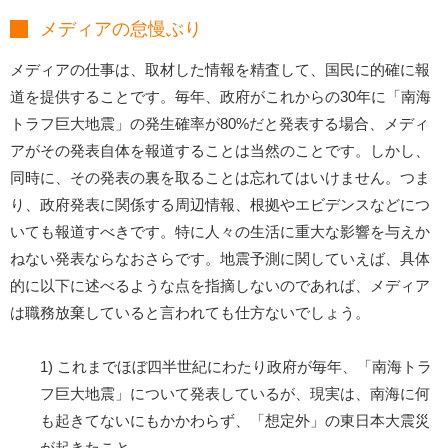
メディアの怠慢ぶり
メディアの仕事は、取材した情報を精査して、国民に的確に報
道を提供することです。毎年、政府がこれからの30年に「南海
トラフ巨大地震」の発生確率が80%だと発表する場合、メディ
アがその発表自体を報道することは当然のことです。しかし、
同時に、その発表の裏を取ることは忘れてはいけません。つま
り、政府発表に関係する周辺情報、根拠やエビデンスなどにつ
いても報道すべきです。特に人々の生活に重大な影響を与えか
ねない発表ならなおさらです。地震予測に関していえば、具体
的に以下に述べるような点を指摘しないのであれば、メディア
は職務放棄していると言われても仕方ないでしょう。
1) これまでほぼ四半世紀にわたり政府が毎年、「南海トラ
フ巨大地震」について発表しているが、現実は、南海に何
も起きてないにもかかわらず、「想定外」の東日本大震災
が起きたこと。