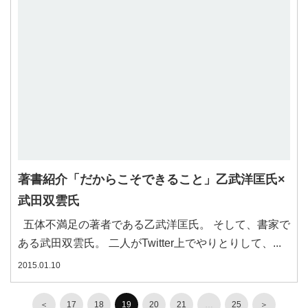
著書紹介「だからこそできること」乙武洋匡氏×
武田双雲氏
五体不満足の著者である乙武洋匡氏。 そして、書家で
ある武田双雲氏。 二人がTwitter上でやりとりして、...
2015.01.10
＜
17
18
19
20
21
…
25
＞