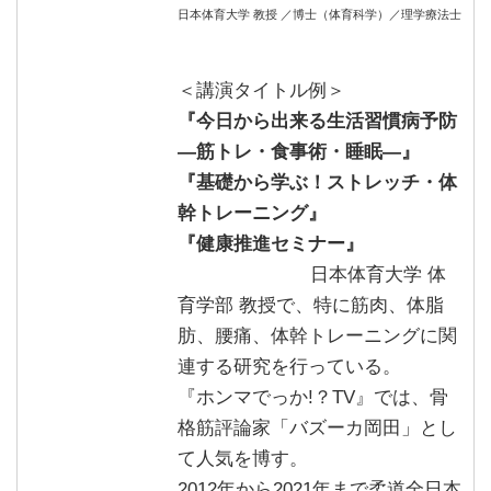
日本体育大学 教授 ／博士（体育科学）／理学療法士
＜講演タイトル例＞
『今日から出来る生活習慣病予防
—筋トレ・食事術・睡眠―』
『基礎から学ぶ！ストレッチ・体
幹トレーニング』
『健康推進セミナー』
日本体育大学 体
育学部 教授で、特に筋肉、体脂
肪、腰痛、体幹トレーニングに関
連する研究を行っている。
『ホンマでっか!？TV』では、骨
格筋評論家「バズーカ岡田」とし
て人気を博す。
2012年から2021年まで柔道全日本