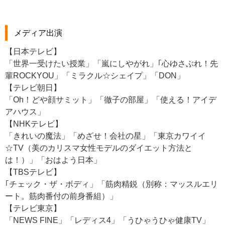
メディア出演
【日本テレビ】
「世界一受けたい授業」「嵐にしやがれ」｢心ゆさぶれ！先
輩ROCKYOU」「ミラクル☆シェイプ」「DON」
【テレビ朝日】
「Oh！どや顔サミット」「徹子の部屋」「使える！アイデ
アハウス」
【NHKテレビ】
「きれいの魔法」「めざせ！会社の星」「東京カワイイ
☆TV（美のカリスマ女性モデルのダイエット方法と
は！）」「おはよう日本」
【TBSテレビ】
｢チェック・ザ・ボディ」「筋肉精鋭（別称：マッスルエリ
ート。筋肉番付の前身番組）」
【テレビ東京】
「NEWS FINE」「レディス4」「うひゃうひゃ健康TV」