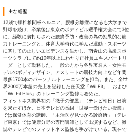
主な経歴
12歳で腰椎椎間板ヘルニア、腰椎分離症になるも大学まで
野球を続け、卒業後は東京のボディビル選手権大会にて3位
に。経験に裏打ちされた腰痛予防・改善の為の効果的な筋
力トレーニングと、体育大学時代に学んだ運動・スポーツ
に関しての正しいエビデンスを生かし、南青山の高級スポ
ーツクラブにて約10年以上にわたり正社員エキスパートリ
ーダーとして勤務した。一般の方から各界著名人・女性モ
デルのボディデザイン、アスリートの競技力向上など年間
最多1700本のパーソナルトレーニングを担当。また、全世
界2000万本超の売上を記録した任天堂「Wii Fit」、および
「Wii Fit Plus」のトレーニング監修も務めた。
フィットネス業界初の「徹子の部屋」（テレビ朝日）出演
を果たすほか、日本テレビの番組「世界一受けたい授業」
では保健体育の講師、「主治医が見つかる診療所」（テレ
ビ東京）では健康分野の専門講師として出演するなど、雑
誌やテレビでのフィットネス監修も手がけている。現在で