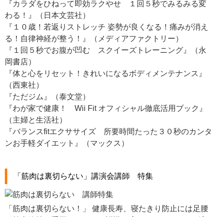
『カラダをひねって即効ラクやせ １回５秒でみるみる変
わる！』（日本文芸社）
『１０歳！若返りストレッチ 姿勢が良くなる！痛みが消え
る！自律神経が整う！』（メディアファクトリー）
『１回５秒でお腹が凹む スクイーズトレーニング』（永
岡書店）
『体と心をリセット！きれいになるボディメンテナンス』
（西東社）
『ただジム』（泰文堂）
『わが家で健康！ Wii Fit オフィシャル徹底活用ブック』
（主婦と生活社）
『バランスfitエクササイズ 所要時間たった３０秒のカンタ
ンお手軽ダイエット』（マックス）
「筋肉は裏切らない」講演会講師 特集
「筋肉は裏切らない！」 健康長寿、寝たきり防止には足腰