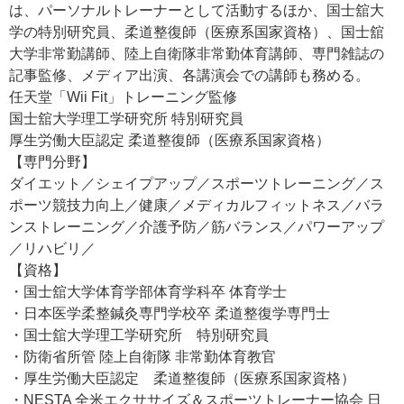
は、パーソナルトレーナーとして活動するほか、国士舘大
学の特別研究員、柔道整復師（医療系国家資格）、国士舘
大学非常勤講師、陸上自衛隊非常勤体育講師、専門雑誌の
記事監修、メディア出演、各講演会での講師も務める。
任天堂「Wii Fit」トレーニング監修
国士舘大学理工学研究所 特別研究員
厚生労働大臣認定 柔道整復師（医療系国家資格）
【専門分野】
ダイエット／シェイプアップ／スポーツトレーニング／ス
ポーツ競技力向上／健康／メディカルフィットネス／バラ
ンストレーニング／介護予防／筋バランス／パワーアップ
／リハビリ／
【資格】
・国士舘大学体育学部体育学科卒 体育学士
・日本医学柔整鍼灸専門学校卒 柔道整復学専門士
・国士舘大学理工学研究所 特別研究員
・防衛省所管 陸上自衛隊 非常勤体育教官
・厚生労働大臣認定 柔道整復師（医療系国家資格）
・NESTA 全米エクササイズ＆スポーツトレーナー協会 日