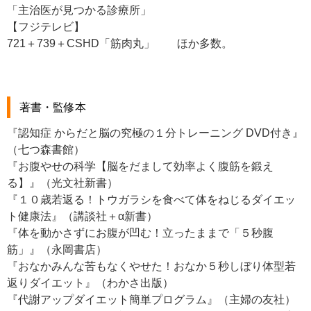
「主治医が見つかる診療所」
【フジテレビ】
721＋739＋CSHD「筋肉丸」 ほか多数。
著書・監修本
『認知症 からだと脳の究極の１分トレーニング DVD付き』
（七つ森書館）
『お腹やせの科学【脳をだまして効率よく腹筋を鍛え
る】』（光文社新書）
『１０歳若返る！トウガラシを食べて体をねじるダイエッ
ト健康法』（講談社＋α新書）
『体を動かさずにお腹が凹む！立ったままで「５秒腹
筋」』（永岡書店）
『おなかみんな苦もなくやせた！おなか５秒しぼり体型若
返りダイエット』（わかさ出版）
『代謝アップダイエット簡単プログラム』（主婦の友社）