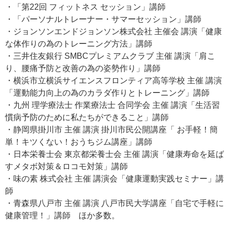
・「第22回 フィットネス セッション」講師
・「パーソナルトレーナー・サマーセッション」講師
・ジョンソンエンドジョンソン株式会社 主催会 講演「健康
な体作りの為のトレーニング方法」講師
・三井住友銀行 SMBCプレミアムクラブ 主催 講演「肩こ
り、腰痛予防と改善の為の姿勢作り」講師
・横浜市立横浜サイエンスフロンティア高等学校 主催 講演
「運動能力向上の為のカラダ作りとトレーニング」講師
・九州 理学療法士 作業療法士 合同学会 主催 講演「生活習
慣病予防のために私たちができること」講師
・静岡県掛川市 主催 講演 掛川市民公開講座「 お手軽！簡
単！キツくない！おうちジム講座」講師
・日本栄養士会 東京都栄養士会 主催 講演「健康寿命を延ば
すメタボ対策＆ロコモ対策」講師
・味の素 株式会社 主催 講演会「健康運動実践セミナー」講
師
・青森県八戸市 主催 講演 八戸市民大学講座「自宅で手軽に
健康管理！」講師 ほか多数。