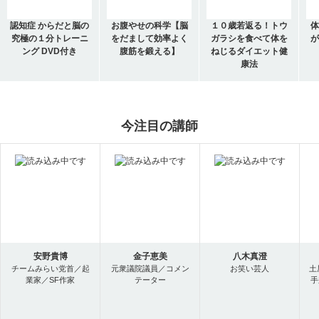
認知症 からだと脳の
お腹やせの科学【脳
１０歳若返る！トウ
体
究極の１分トレーニ
をだまして効率よく
ガラシを食べて体を
が
ング DVD付き
腹筋を鍛える】
ねじるダイエット健
康法
今注目の講師
安野貴博
金子恵美
八木真澄
チームみらい党首／起
元衆議院議員／コメン
お笑い芸人
土
業家／SF作家
テーター
手