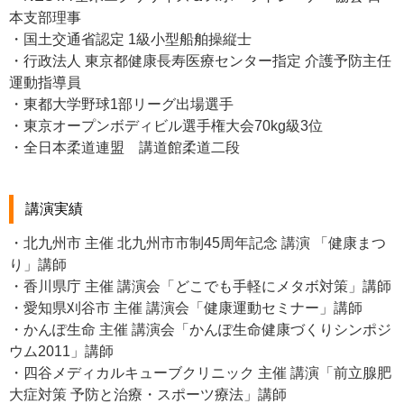
本支部理事
・国土交通省認定 1級小型船舶操縦士
・行政法人 東京都健康長寿医療センター指定 介護予防主任
運動指導員
・東都大学野球1部リーグ出場選手
・東京オープンボディビル選手権大会70kg級3位
・全日本柔道連盟 講道館柔道二段
講演実績
・北九州市 主催 北九州市市制45周年記念 講演 「健康まつ
り」講師
・香川県庁 主催 講演会「どこでも手軽にメタボ対策」講師
・愛知県刈谷市 主催 講演会「健康運動セミナー」講師
・かんぽ生命 主催 講演会「かんぽ生命健康づくりシンポジ
ウム2011」講師
・四谷メディカルキューブクリニック 主催 講演「前立腺肥
大症対策 予防と治療・スポーツ療法」講師