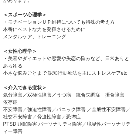
があります。
＜スポーツ心理学＞
・モチベーションＵＰ維持についても特殊の考え方
本番にベストな力を発揮させるために
メンタルケア、トレーニング
＜女性心理学＞
・美容やダイエットや恋愛や失恋の悩みなど、日常ありと
あらゆる
小さな悩みごとまで 認知行動療法を主にストレスケアetc
＜介入できる症状＞
気分障害／双極性障害／うつ病 統合失調症 摂食障害
依存症
不安障害／強迫性障害／パニック障害 ／全般性不安障害／
社交不安障害／脅迫性障害／恐怖症
PTSD 睡眠障害 パーソナリティ障害／境界性パーソナリテ
ィー障害