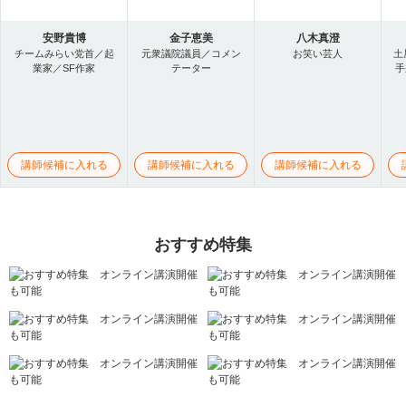
安野貴博
金子恵美
八木真澄
チームみらい党首／起
元衆議院議員／コメン
お笑い芸人
土
業家／SF作家
テーター
手
講師候補に入れる
講師候補に入れる
講師候補に入れる
おすすめ特集