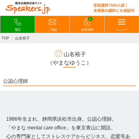
0
電話
ご相談
候補講師
メニュー
TOP
山名裕子
山名裕子
（やまなゆうこ）
公認心理師
1986年生まれ、静岡県浜松市出身。公認心理師。
「やまな mental care office」を東京青山に開設。
心の専門家としてストレスケアからビジネス、恋愛等あ