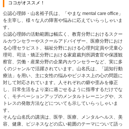
ココがオススメ！
公認心理師・山名裕子氏は、「やまな mental care office」
を主宰し、様々な人の障害や悩みに応えていらっしゃいま
す。
公認心理師の活動範囲は幅広く、教育分野におけるスクー
ルカウンセラーやスクールアドバイザー、医療分野におけ
る心理セラピスト、福祉分野における心理判定員や児童心
理司、司法・矯正分野における家庭裁判所調査官や保護観
察官、労働・産業分野の企業内カウンセラーなど、実に多
くのジャンルで活躍されています。山名氏は、「認知行動
療法」を用い、主に女性の悩みやビジネス上の心の問題に
対して対応されています。人それぞれの癖や歪みを修正
し、日常生活をより楽に過ごせるように指導するだけでな
く、モチベーションアップのメンタルトレーニングや、ス
トレスの発散方法などについても示していらっしゃいま
す。
そんな山名氏の講演は、医学、医療、メンタルヘルス、美
容、健康、ビジネスなどの広い範囲のテーマについて語っ