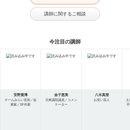
講師に関するご相談
今注目の講師
安野貴博
金子恵美
八木真澄
チームみらい党首／起
元衆議院議員／コメン
お笑い芸人
土
業家／SF作家
テーター
手