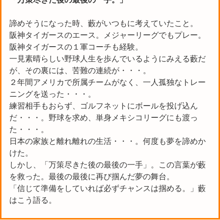
諦めそうになった時、藪がいつもに考えていたこと。
阪神タイガースのエース。メジャーリーグでもプレー。
阪神タイガースの１軍コーチも経験。
一見素晴らしい野球人生を歩んでいるようにみえる藪だ
が、その裏には、苦難の連続が・・・。
２年間アメリカで所属チームがなく、一人孤独なトレー
ニングを送った・・・。
練習相手もおらず、ゴルフネットにボールを投げ込ん
だ・・・。野球を求め、単身メキシコリーグにも渡っ
た・・・。
日本の家族と離れ離れの生活・・・。何度も夢を諦めか
けた。
しかし、「万策尽きた後の最後の一手」。この言葉が藪
を救った。最後の最後に再び掴んだ夢の舞台。
「信じて準備をしていれば必ずチャンスは掴める。」藪
はこう語る。