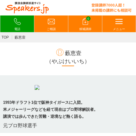
0
電話
ご相談
候補講師
メニュー
TOP
藪恵壹
藪恵壹
（やぶけいいち）
1993年ドラフト1位で阪神タイガースに入団。
米メジャーリーグなどを経て現在はプロ野球解説者。
講演では歩んできた苦難・逆境など熱く語る。
元プロ野球選手