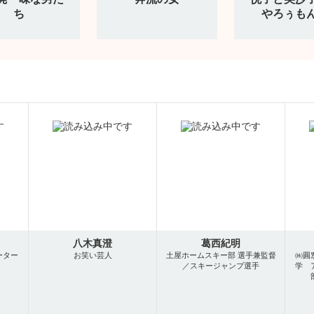
ち
やろぅも
八木真澄
葛西紀明
ーター
お笑い芸人
土屋ホームスキー部 選手兼監督
㈱圓
／スキージャンプ選手
学 