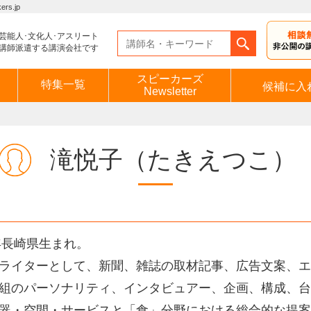
s.jp
芸能人･文化人･アスリート
講師派遣する講演会社です
スピーカーズ
特集一覧
候補に入
Newsletter
滝悦子
（たきえつこ）
9年長崎県生まれ。
ライターとして、新聞、雑誌の取材記事、広告文案、エ
組のパーソナリティ、インタビュアー、企画、構成、台
器・空間・サービスと「食」分野における総合的な提案