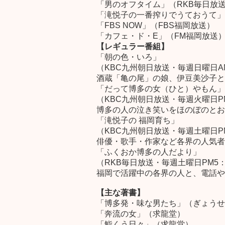
「男のオフタイム」（RKB毎日放
「滝悦子の一番搾りでうておうて」
「FBS NOW」（FBS福岡放送）
「カフェ・ド・E」（FM福岡放送
【レギュラー番組】
「朝の色・いろ」
（KBC九州朝日放送・毎週日曜日AM
酒蔵「亀の尾」の娘、伊豆美沙子と
「だって博多の女（ひと）やもん」
（KBC九州朝日放送・毎週火曜日PM
博多の人の泣き笑いをほのぼのとお
「滝悦子の 福岡育ち」
（KBC九州朝日放送・毎週土曜日PM
俳優・歌手・作家など各界の人気者
「ふくおか博多の人だより」
（RKB毎日放送・毎週土曜日PM5：
福岡で活躍中の各界の人と、電話や
【主な著書】
「博多発・味な男たち」（ぎょうせ
「奔流の女」（求龍堂）
「鮨くう日々」（求龍堂）