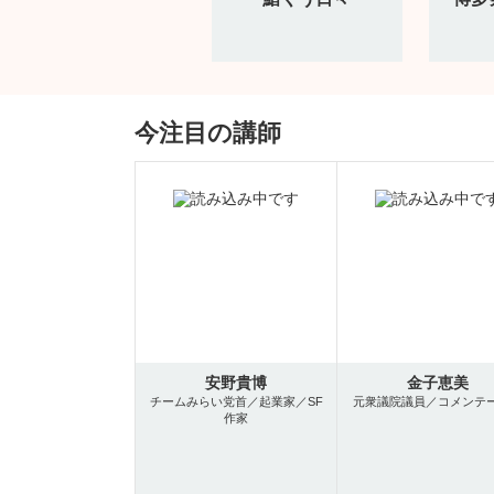
今注目の講師
安野貴博
金子恵美
チームみらい党首／起業家／SF
元衆議院議員／コメンテ
作家