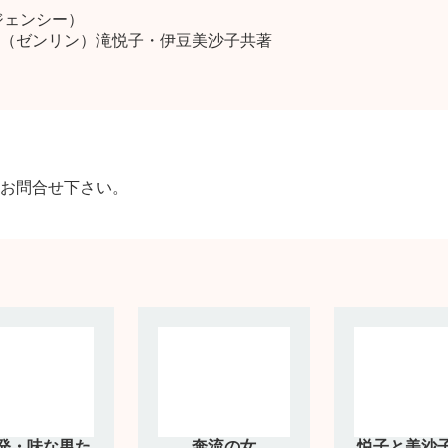
ジェンシー）
（ゼンリン）滝悦子・伊豆美沙子共著
お問合せ下さい。
発・味な男た
奔流の女
悦子と美沙