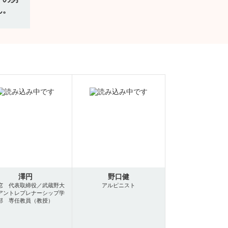
ん。
澤円
野口健
窓 代表取締役／武蔵野大
アルピニスト
アントレプレナーシップ学
部 専任教員（教授）