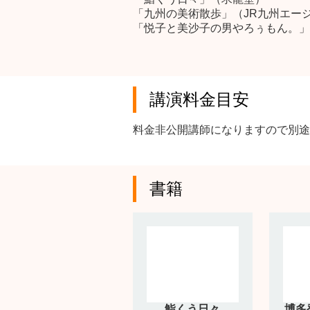
「九州の美術散歩」（JR九州エー
「悦子と美沙子の男やろぅもん。」
講演料金目安
料金非公開講師になりますので別途
書籍
鮨くう日々
博多