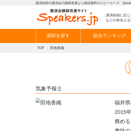
講演依頼や講演会の講師派遣なら相談無料のスピーカーズ Speaker
講演依頼に応じ
などの有名人を
講師を探す
総合ランキング
TOP
田地香織
気象予報士
福井県
201
務める
趣味の