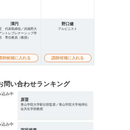
澤円
野口健
窓 代表取締役／武蔵野大
アルピニスト
アントレプレナーシップ学
部 専任教員（教授）
講師候補に入れる
講師候補に入れる
お問い合わせランキング
原晋
青山学院大学駅伝部監督／青山学院大学地球社
会共生学部教授
宮田裕章