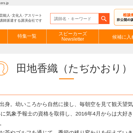
s.jp
芸能人･文化人･アスリート
講師派遣する講演会社です
スピーカーズ
特集一覧
候補に入
Newsletter
田地香織
（たぢかおり）
出身。幼いころから自然に接し、毎朝空を見て観天望気
5年に気象予報士の資格を取得し、2016年4月からは大
。
お茶やゴルフを通じて、季節の移り変わりを伝えていき