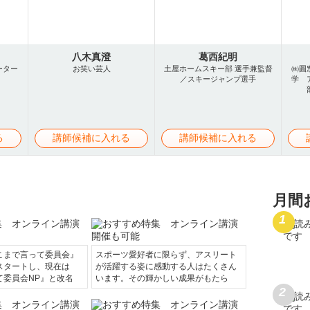
八木真澄
葛西紀明
ーター
お笑い芸人
土屋ホームスキー部 選手兼監督
㈱圓
／スキージャンプ選手
学 
る
講師候補に入れる
講師候補に入れる
月間
こまで言って委員会』
スポーツ愛好者に限らず、アスリート
スタートし、現在は
が活躍する姿に感動する人はたくさん
て委員会NP』と改名
います。その輝かしい成果がもたら