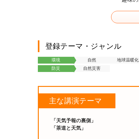
登録テーマ・ジャンル
環境
自然
地球温暖化
防災
自然災害
主な講演テーマ
「天気予報の裏側」
「茶道と天気」