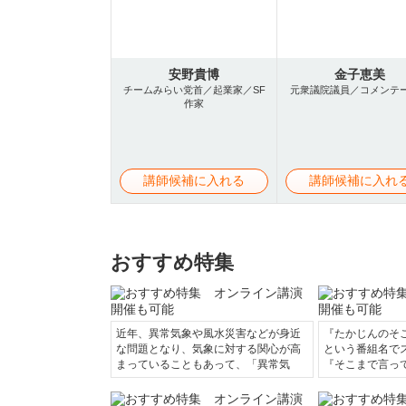
安野貴博
金子恵美
チームみらい党首／起業家／SF
元衆議院議員／コメンテ
作家
講師候補に入れる
講師候補に入れ
おすすめ特集
近年、異常気象や風水災害などが身近
『たかじんのそ
な問題となり、気象に対する関心が高
という番組名で
まっていることもあって、「異常気
『そこまで言っ