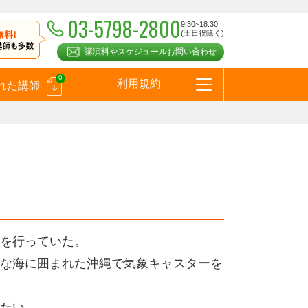
03-5798-2800
9:30~18:30
(土日祝除く)
講演料やスケジュールお問い合わせ
0
利用規約
れた講師
はじめての方へ
お問合わせ
テーマ一覧
よくある質問
お客様の声
お知らせ
講師登録のお申込みついて
メールマガジン
メルマガバックナンバー
スピーカーズブログ
を行っていた。
好きな海に囲まれた沖縄で気象キャスターを
たい。