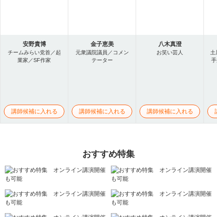
安野貴博
金子恵美
八木真澄
チームみらい党首／起
元衆議院議員／コメン
お笑い芸人
土
業家／SF作家
テーター
手
講師候補に入れる
講師候補に入れる
講師候補に入れる
おすすめ特集