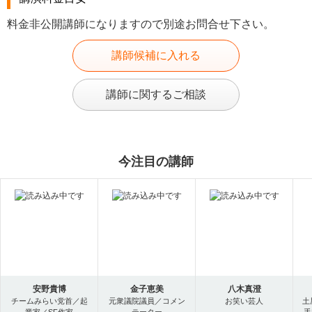
料金非公開講師になりますので別途お問合せ下さい。
講師候補に入れる
講師に関するご相談
今注目の講師
安野貴博
金子恵美
八木真澄
チームみらい党首／起
元衆議院議員／コメン
お笑い芸人
土