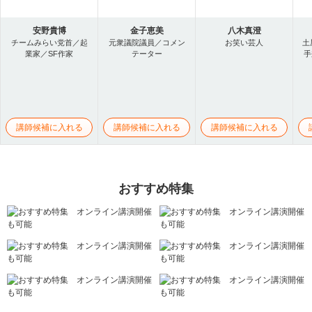
安野貴博
金子恵美
八木真澄
チームみらい党首／起
元衆議院議員／コメン
お笑い芸人
土
業家／SF作家
テーター
手
講師候補に入れる
講師候補に入れる
講師候補に入れる
おすすめ特集