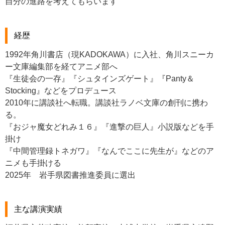
自分の進路を考えてもらいます
経歴
1992年角川書店（現KADOKAWA）に入社、角川スニーカ
ー文庫編集部を経てアニメ部へ
『生徒会の一存』『シュタインズゲート』『Panty＆
Stocking』などをプロデュース
2010年に講談社へ転職。講談社ラノベ文庫の創刊に携わ
る。
『おジャ魔女どれみ１６』『進撃の巨人』小説版などを手
掛け
『中間管理録トネガワ』『なんでここに先生が』などのア
ニメも手掛ける
2025年 岩手県図書推進委員に選出
主な講演実績