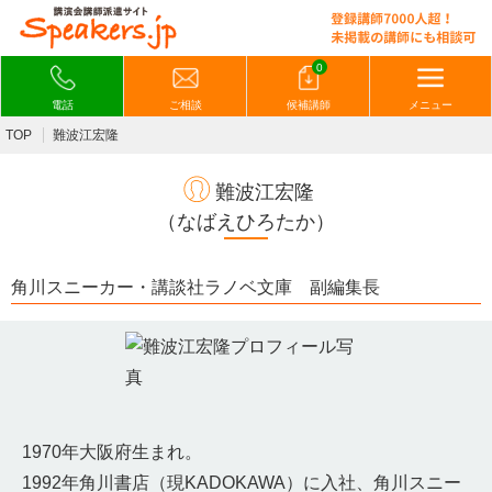
0
電話
ご相談
候補講師
メニュー
TOP
難波江宏隆
難波江宏隆
（なばえひろたか）
角川スニーカー・講談社ラノベ文庫 副編集長
1970年大阪府生まれ。
1992年角川書店（現KADOKAWA）に入社、角川スニー